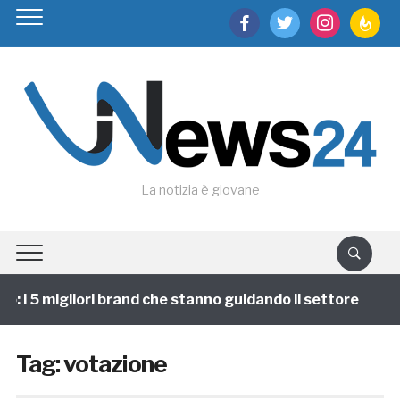
facebook
twitter
instagram
feedburn
La notizia è giovane
 i 5 migliori brand che stanno guidando il settore
1
Tag:
votazione