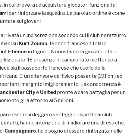
 in cui proverà ad acquistare giocatori funzionali al
rri
per rinforzare la squadra. La parola d’ordine è come
untare sui giovani.
 arrivata un’indiscrezione secondo cui il club nerazzurro
 mani su
Kurt Zouma
, 19enne francese titolare
int Etienne
in Ligue 1. Nonostante la giovane età, il
collezionato 48 presenze in campionato mettendo a
iede sia il passaporto francese che quello della
ricana. E’ un difensore dal fisico possente (191 cm) ed
portanti margini di miglioramento. La concorrenza è
anchester City
e
United
pronte a dare battaglia per un
momento gira attorno ai 5 milioni.
pare essere in leggero vantaggio rispetto ai club
ri, infatti, hanno intenzione di migliorare una difesa che,
 di
Campagnaro
, ha bisogno di essere rinforzata; nelle