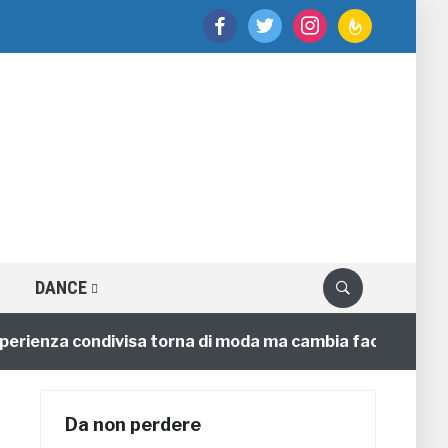
facebook
twitter
instagram
feedburner
DANCE
ienza condivisa torna di moda ma cambia faccia
4 an
Da non perdere