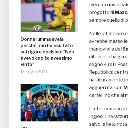
mercato invernale,
progetto di
Mazza
sempre quella di p
Nelle ultime ore è
Donnarumma svela
avrebbe messo le
perché non ha esultato
inamovibile del
Sa
sul rigore decisivo: “Non
difensore ha già 
avevo capito avessimo
vinto”
segno 4 reti. Poss
13 Luglio 2021
Repubblica centraf
ha sicuramente im
agguerrita, con
M
cartellino che al 
L’Inter comunque 
inglesi. I nerazzur
salvo la lieta nota