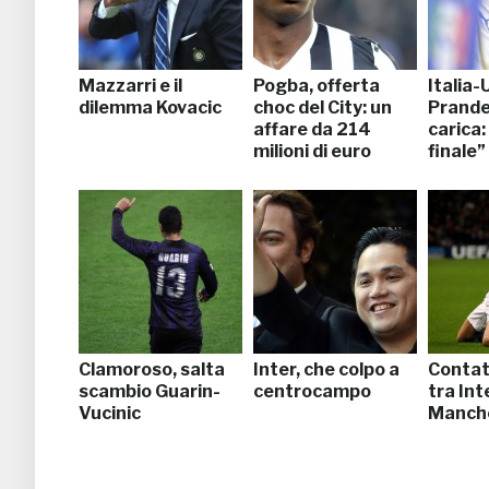
Mazzarri e il
Pogba, offerta
Italia-
dilemma Kovacic
choc del City: un
Prandel
affare da 214
carica
milioni di euro
finale”
Clamoroso, salta
Inter, che colpo a
Contatt
scambio Guarin-
centrocampo
tra Int
Vucinic
Manche