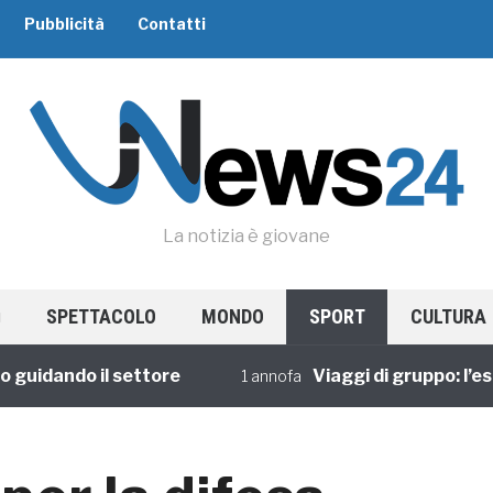
Pubblicità
Contatti
La notizia è giovane
SPETTACOLO
MONDO
SPORT
CULTURA
idando il settore
Viaggi di gruppo: l’esper
1 annofa