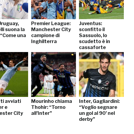
Uruguay,
Premier League:
Juventus:
li suona la
Manchester City
sconfitto il
: “Come una
campione di
Sassuolo, lo
Inghilterra
scudetto è in
cassaforte
i avviati
Mourinho chiama
Inter, Gagliardini:
er e
Thohir: “Torno
“Voglio segnare
ster City
all’Inter”
un gol al 90’ nel
derby”