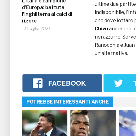
L’Italia è campione
ultime due partite
d’Europa: battuta
indisponibile, l’In
l’Inghilterra ai calci di
che deve lottare p
rigore
12 Luglio 2021
Chivu
andranno in
nerazzurro. Serve 
Ranocchia e Juan
un’alternativa.
FACEBOOK
POTREBBE INTERESSARTI ANCHE