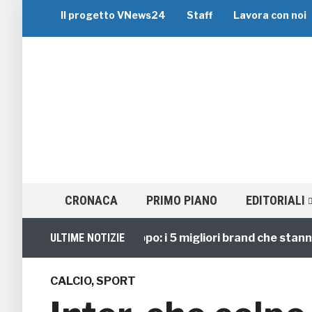
Il progetto VNews24
Staff
Lavora con noi
CRONACA
PRIMO PIANO
EDITORIALI
Viaggi di Gruppo: i 5 migliori brand che stanno gu
ULTIME NOTIZIE
CALCIO
,
SPORT