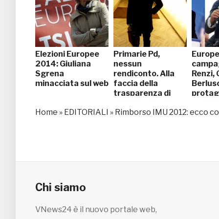
Elezioni Europee
Primarie Pd,
Europe
2014: Giuliana
nessun
campag
Sgrena
rendiconto. Alla
Renzi, G
minacciata sul web
faccia della
Berlus
trasparenza di
protag
Renzi
Home
»
EDITORIALI
»
Rimborso IMU 2012: ecco com
Chi siamo
VNews24 è il nuovo portale web,