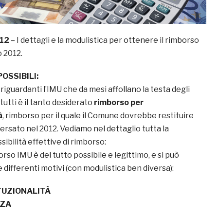
012
– I dettagli e la modulistica per ottenere il rimborso
o 2012.
POSSIBILI:
 riguardanti l’IMU che da mesi affollano la testa degli
u tutti è il tanto desiderato
rimborso per
à
, rimborso per il quale il Comune dovrebbe restituire
ersato nel 2012. Vediamo nel dettaglio tutta la
sibilità effettive di rimborso:
orso IMU è del tutto possibile e legittimo, e si può
 differenti motivi (con modulistica ben diversa):
TUZIONALITÀ
NZA