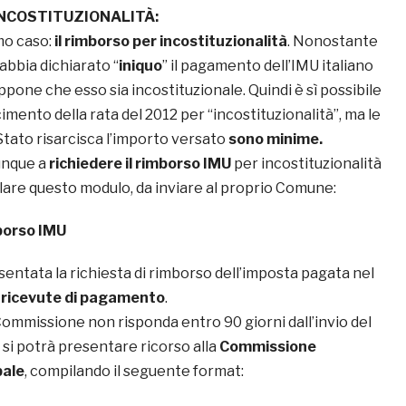
INCOSTITUZIONALITÀ:
mo caso:
il rimborso per incostituzionalità
. Nonostante
abbia dichiarato “
iniquo
” il pagamento dell’IMU italiano
one che esso sia incostituzionale. Quindi è sì possibile
cimento della rata del 2012 per “incostituzionalità”, ma le
 Stato risarcisca l’importo versato
sono minime.
nque a
richiedere il rimborso IMU
per incostituzionalità
lare questo modulo, da inviare al proprio Comune:
borso IMU
entata la richiesta di rimborso dell’imposta pagata nel
e
ricevute di pagamento
.
 Commissione non risponda entro 90 giorni dall’invio del
si potrà presentare ricorso alla
Commissione
pale
, compilando il seguente format: