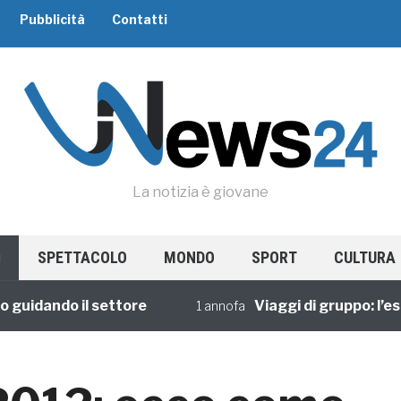
Pubblicità
Contatti
La notizia è giovane
SPETTACOLO
MONDO
SPORT
CULTURA
ando il settore
Viaggi di gruppo: l’esperi
1 annofa