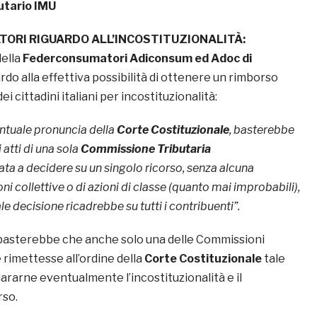
utario IMU
ORI RIGUARDO ALL’INCOSTITUZIONALITÀ:
della
Federconsumatori Adiconsum ed Adoc di
rdo alla effettiva possibilità di ottenere un rimborso
ei cittadini italiani per incostituzionalità:
entuale pronuncia della
Corte Costituzionale
, basterebbe
 atti di una sola
Commissione Tributaria
ta a decidere su un singolo ricorso, senza alcuna
ni collettive o di azioni di classe (quanto mai improbabili),
e decisione ricadrebbe su tutti i contribuenti”.
basterebbe che anche solo una delle Commissioni
e rimettesse all’ordine della
Corte Costituzionale
tale
iararne eventualmente l’incostituzionalità e il
rso.