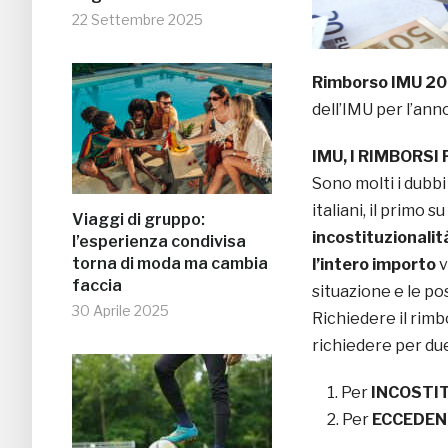
22 Settembre 2025
Rimborso IMU 2
dell’IMU per l’ann
IMU, I RIMBORSI 
Sono molti i dubbi
italiani, il primo s
Viaggi di gruppo:
incostituzionalit
l’esperienza condivisa
torna di moda ma cambia
l’intero importo
v
faccia
situazione e le pos
30 Aprile 2025
Richiedere il rimb
richiedere per due
Per
INCOSTI
Per
ECCEDE