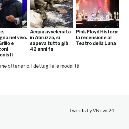
e,
Acqua avvelenata
Pink Floyd History:
na nel vivo.
in Abruzzo, si
la recensione al
rillo e
sapeva tutto già
Teatro della Luna
coni
42 anni fa
onisti
e ottenerlo. I dettagli e le modalità
Tweets by VNews24