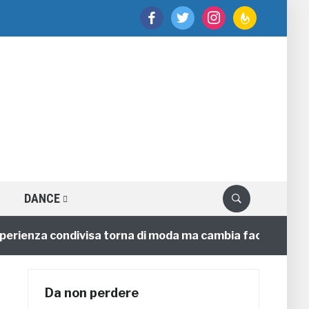
facebook
twitter
instagram
feedburner
DANCE
enza condivisa torna di moda ma cambia faccia
4 anni
Da non perdere