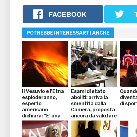
FACEBOOK
POTREBBE INTERESSARTI ANCHE
Il Vesuvio e l’Etna
Esami di stato
Quando
esploderanno,
aboliti: arriva la
divent
esperto
smentita dalla
di spor
americano
Camera, proposta
dichiara: “E’ una
ancora da valutare
certezza”