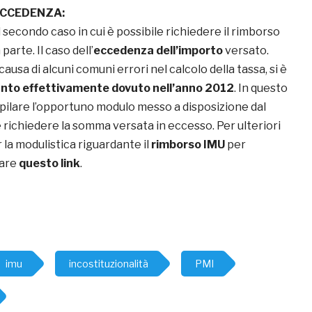
ECCEDENZA:
l secondo caso in cui è possibile richiedere il rimborso
parte. Il caso dell’
eccedenza dell’importo
versato.
ausa di alcuni comuni errori nel calcolo della tassa, si è
anto effettivamente dovuto nell’anno 2012
. In questo
ilare l’opportuno modulo messo a disposizione dal
richiedere la somma versata in eccesso. Per ulteriori
 la modulistica riguardante il
rimborso IMU
per
tare
questo link
.
imu
incostituzionalità
PMI