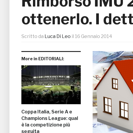
Rimborso IMU 
ottenerlo. I det
Scritto da
Luca Di Leo
il
16 Gennaio 2014
More in EDITORIALI:
Coppa Italia, Serie A e
Champions League: qual
è la competizione più
seguita