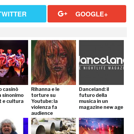
TWITTER
GOOGLE+
 casinò
Rihanna e le
Danceland: il
a sinonimo
torture su
futuro della
t e cultura
Youtube: la
musica in un
violenza fa
magazine new age
audience