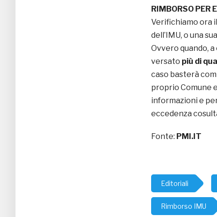
RIMBORSO PER 
Verifichiamo ora i
dell’IMU, o una sua 
Ovvero quando, a c
versato
più di qu
caso basterà comp
proprio Comune e 
informazioni e per
eccedenza cosul
Fonte:
PMI.IT
Editoriali
Rimborso IMU