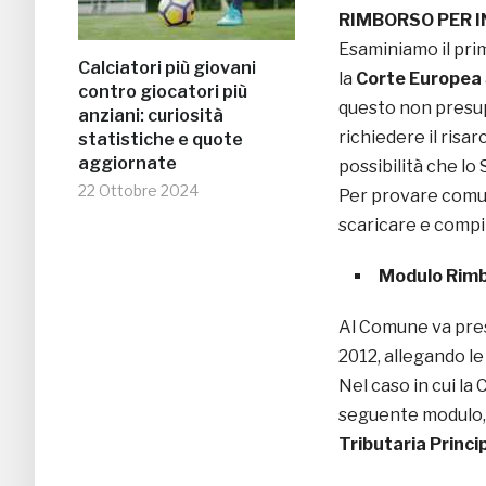
RIMBORSO PER 
Esaminiamo il pri
Calciatori più giovani
la
Corte Europea
contro giocatori più
questo non presupp
anziani: curiosità
richiedere il risar
statistiche e quote
aggiornate
possibilità che lo
22 Ottobre 2024
Per provare comu
scaricare e compi
Modulo Rim
Al Comune va pres
2012, allegando l
Nel caso in cui la
seguente modulo, 
Tributaria Princi