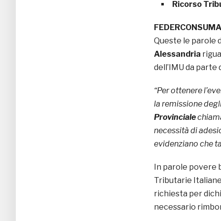
Ricorso Trib
FEDERCONSUMAT
Queste le parole 
Alessandria
rigua
dell’IMU da parte d
“Per ottenere l’ev
la remissione degli
Provinciale
chiama
necessità di adesio
evidenziano che tal
In parole povere 
Tributarie Italian
richiesta per dich
necessario rimbo