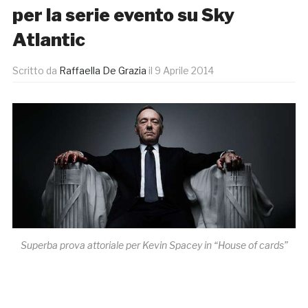
per la serie evento su Sky
Atlantic
Scritto da
Raffaella De Grazia
il
9 Aprile 2014
Superba prova attoriale per Kevin Spacey in “House of cards”