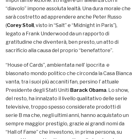
importante lezione: stringere un’ alleanza con il
“diavolo” impone assoluta lealtà. Una dura morale che
sarà costretto ad apprendere anche Peter Russo
(
Corey Stoll
, visto in “Salt” e “Midnight in Paris”),
legato a Frank Underwood da un rapporto di
gratitudine che diventerà, ben presto, un atto di
sacrificio alla causa del proprio “benefattore”.
“House of Cards”, ambientata nell’ ipocrita e
blasonato mondo politico che circonda la Casa Bianca
vanta, tra i suoi più accaniti fan, persino l’ attuale
Presidente degli Stati Uniti
Barack Obama
. Lo show,
del resto, ha innalzato il livello qualitativo delle serie
televisive, troppo spesso considerate prodotti di
serie B ma che, negli ultimi anni, hanno acquistato un
sempre maggior prestigio, grazie ai grandi nomi da
“Hall of Fame” che investono, in prima persona, su