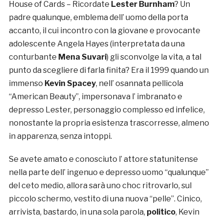
House of Cards – Ricordate
Lester Burnham
? Un
padre qualunque, emblema dell’ uomo della porta
accanto, il cui incontro con la giovane e provocante
adolescente Angela Hayes (interpretata da una
conturbante
Mena Suvari
) gli sconvolge la vita, a tal
punto da scegliere di farla finita? Era il 1999 quando un
immenso
Kevin Spacey
, nell’ osannata pellicola
“American Beauty”, impersonava l’ imbranato e
depresso Lester, personaggio complesso ed infelice,
nonostante la propria esistenza trascorresse, almeno
in apparenza, senza intoppi.
Se avete amato e conosciuto l’ attore statunitense
nella parte dell’ ingenuo e depresso uomo “qualunque”
del ceto medio, allora sarà uno choc ritrovarlo, sul
piccolo schermo, vestito di una nuova “pelle”. Cinico,
arrivista, bastardo, in una sola parola,
politico
, Kevin