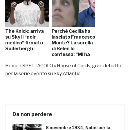
The Knick: arriva
Perchè Cecilia ha
su Sky il “noir
lasciato Francesco
medico” firmato
Monte? La sorella
Soderbergh
di Belen lo
confessa: “Mi ha
tolto il sorriso”
Home
»
SPETTACOLO
»
House of Cards, gran debutto
[VIDEO]
per la serie evento su Sky Atlantic
Da non perdere
8 novembre 1934, Nobel per la