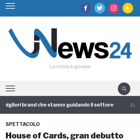
facebook
twitter
instagram
feedburn
La notizia è giovane
igliori brand che stanno guidando il settore
1 annofa
SPETTACOLO
House of Cards, gran debutto