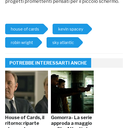
progetti promettenti pensati per il piccolo schermo.
house of cards
kevin spacey
robin wright
sky atlantic
POTREBBE INTERESSARTI ANCHE
House of Cards, il
Gomorra- La serie
ritorno: riparte
approda a maggio