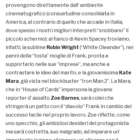
provengono direttamente dall’ ambiente
cinematografico (consuetudine consolidata in
America, al contrario di quello che accade in Italia,
dove spesso i nostri migliori interpreti “snobbano” il
piccolo schermo): al fianco di Kevin Spacey troviamo,
infatti, la sublime
Robin Wright
(“White Oleander”), nei
panni della “tosta” moglie di Frank, pronta a
supportarlo nelle sue “imprese”, ma anche a
contrastare le idee del marito, e la giovanissima
Kate
Mara
, già vista nel blockbuster “Iron Man 2”. La Mara,
che in “House of Cards” impersona la giovane
reporter d’ assalto
Zoe Barnes
, sarà colei che
stringerà un patto con il “diavolo” Frank in cambio del
successo facile nel proprio lavoro. Zoe riflette, come
uno specchio, gli ambiziosi desideri del protagonista
ma sarà costretta, suo malgrado, ad imparare un’