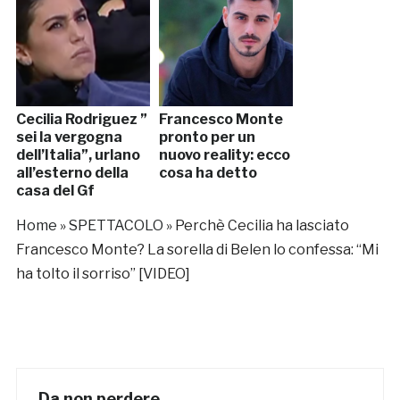
Cecilia Rodriguez ”
Francesco Monte
sei la vergogna
pronto per un
dell’Italia”, urlano
nuovo reality: ecco
all’esterno della
cosa ha detto
casa del Gf
Home
»
SPETTACOLO
»
Perchè Cecilia ha lasciato
Francesco Monte? La sorella di Belen lo confessa: “Mi
ha tolto il sorriso” [VIDEO]
Da non perdere