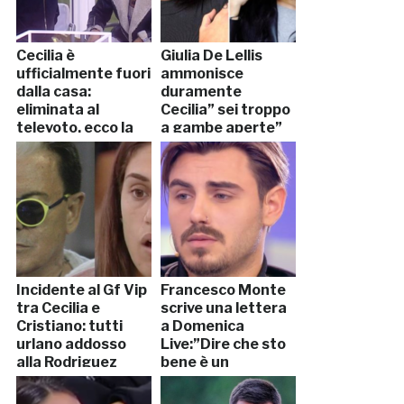
Cecilia è
Giulia De Lellis
ufficialmente fuori
ammonisce
dalla casa:
duramente
eliminata al
Cecilia” sei troppo
televoto, ecco la
a gambe aperte”
reazione di Ignazio
Incidente al Gf Vip
Francesco Monte
tra Cecilia e
scrive una lettera
Cristiano: tutti
a Domenica
urlano addosso
Live:”Dire che sto
alla Rodriguez
bene è un
[VIDEO]
parolone”