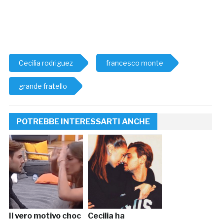
Cecilia rodriguez
francesco monte
grande fratello
POTREBBE INTERESSARTI ANCHE
Il vero motivo choc
Cecilia ha