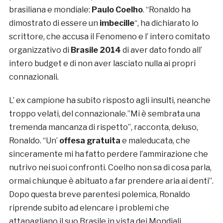
brasiliana e mondiale:
Paulo Coelho
. “Ronaldo ha
dimostrato di essere un
imbecille
“, ha dichiarato lo
scrittore, che accusa il Fenomeno e l’ intero comitato
organizzativo di
Brasile 2014
di aver dato fondo all’
intero budget e di non aver lasciato nulla ai propri
connazionali.
L’ ex campione ha subito risposto agli insulti, neanche
troppo velati, del connazionale.”
Mi è sembrata una
tremenda mancanza di rispetto”, racconta, deluso,
Ronaldo. “Un’
offesa gratuita
e maleducata, che
sinceramente mi ha fatto perdere l’ammirazione che
nutrivo nei suoi confronti. Coelho non sa di cosa parla,
ormai chiunque è abituato a far prendere aria ai denti”.
Dopo questa breve parentesi polemica, Ronaldo
riprende subito ad elencare i problemi che
attanagliano il suo Brasile in vista dei Mondiali.