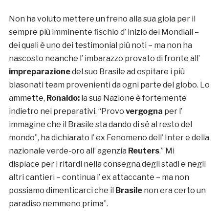
Non ha voluto mettere un freno alla sua gioia per il
sempre più imminente fischio d’ inizio dei Mondiali –
dei quali è uno dei testimonial più noti – ma non ha
nascosto neanche l’ imbarazzo provato di fronte all’
impreparazione
del suo Brasile ad ospitare i più
blasonati team provenienti da ogni parte del globo. Lo
ammette,
Ronaldo:
la sua Nazione è fortemente
indietro nei preparativi. “Provo
vergogna
per l’
immagine che il Brasile sta dando di sé al resto del
mondo”, ha dichiarato l’ ex Fenomeno dell’ Inter e della
nazionale verde-oro all’ agenzia
Reuters
.”
Mi
dispiace per i ritardi nella consegna degli stadi e negli
altri cantieri – continua l’ ex attaccante – ma non
possiamo dimenticarci che il
Brasile
non era certo un
paradiso nemmeno prima”.