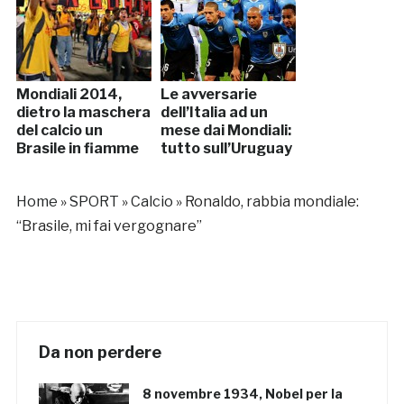
Mondiali 2014,
Le avversarie
dietro la maschera
dell’Italia ad un
del calcio un
mese dai Mondiali:
Brasile in fiamme
tutto sull’Uruguay
Home
»
SPORT
»
Calcio
»
Ronaldo, rabbia mondiale:
“Brasile, mi fai vergognare”
Da non perdere
8 novembre 1934, Nobel per la