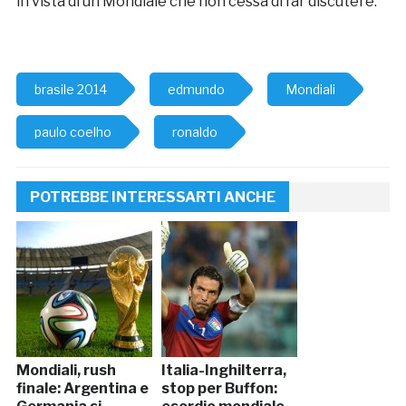
in vista di un Mondiale che non cessa di far discutere.
brasile 2014
edmundo
Mondiali
paulo coelho
ronaldo
POTREBBE INTERESSARTI ANCHE
Mondiali, rush
Italia-Inghilterra,
finale: Argentina e
stop per Buffon: