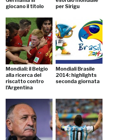
Germania si
esordio mondiale
giocano il titolo
per Sirigu
Mondiali: il Belgio
Mondiali Brasile
alla ricerca del
2014: highlights
riscatto contro
seconda giornata
l’Argentina