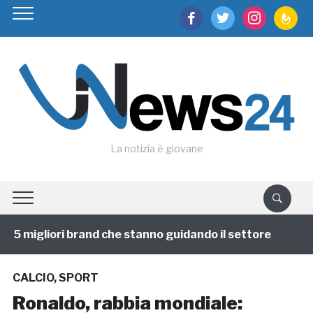
facebook
twitter
instagram
feedburn
La notizia è giovane
 migliori brand che stanno guidando il settore
1 anno
CALCIO
,
SPORT
Ronaldo, rabbia mondiale: