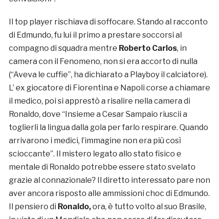
Il top player rischiava di soffocare. Stando al racconto
di Edmundo, fu lui il primo a prestare soccorsi al
compagno di squadra mentre
Roberto Carlos
, in
camera con il Fenomeno, non si era accorto di nulla
(“Aveva le cuffie”, ha dichiarato a Playboy il calciatore).
L’ ex giocatore di Fiorentina e Napoli corse a chiamare
il medico, poi si apprestò a risalire nella camera di
Ronaldo, dove
“Insieme a Cesar Sampaio riuscii a
toglierli la lingua dalla gola per farlo respirare. Quando
arrivarono i medici, l’immagine non era più così
scioccante”. Il mistero legato allo stato fisico e
mentale di Ronaldo potrebbe essere stato svelato
grazie al connazionale? Il diretto interessato pare non
aver ancora risposto alle ammissioni choc di Edmundo.
Il pensiero di
Ronaldo,
ora, è tutto volto al suo Brasile,