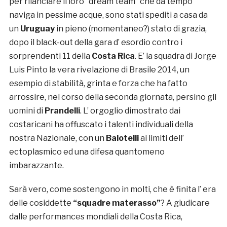
per rilanciare il loro “dream team” che da tempo
naviga in pessime acque, sono stati spediti a casa da
un
Uruguay
in pieno (momentaneo?) stato di grazia,
dopo il black-out della gara d’ esordio contro i
sorprendenti 11 della
Costa Rica
. E’ la squadra di Jorge
Luis Pinto la vera rivelazione di Brasile 2014, un
esempio di stabilità, grinta e forza che ha fatto
arrossire, nel corso della seconda giornata, persino gli
uomini di
Prandelli
. L’ orgoglio dimostrato dai
costaricani ha offuscato i talenti individuali della
nostra Nazionale, con un
Balotelli
ai limiti dell’
ectoplasmico ed una difesa quantomeno
imbarazzante.
Sarà vero, come sostengono in molti, che è finita l’ era
delle cosiddette
“squadre materasso”
? A giudicare
dalle performances mondiali della Costa Rica,