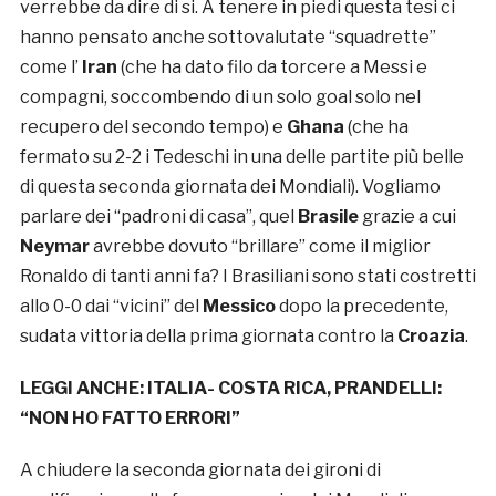
verrebbe da dire di si. A tenere in piedi questa tesi ci
hanno pensato anche sottovalutate “squadrette”
come l’
Iran
(che ha dato filo da torcere a Messi e
compagni, soccombendo di un solo goal solo nel
recupero del secondo tempo) e
Ghana
(che ha
fermato su 2-2 i Tedeschi in una delle partite più belle
di questa seconda giornata dei Mondiali). Vogliamo
parlare dei “padroni di casa”, quel
Brasile
grazie a cui
Neymar
avrebbe dovuto “brillare” come il miglior
Ronaldo di tanti anni fa? I Brasiliani sono stati costretti
allo 0-0 dai “vicini” del
Messico
dopo la precedente,
sudata vittoria della prima giornata contro la
Croazia
.
LEGGI ANCHE:
ITALIA- COSTA RICA, PRANDELLI:
“NON HO FATTO ERRORI”
A chiudere la seconda giornata dei gironi di