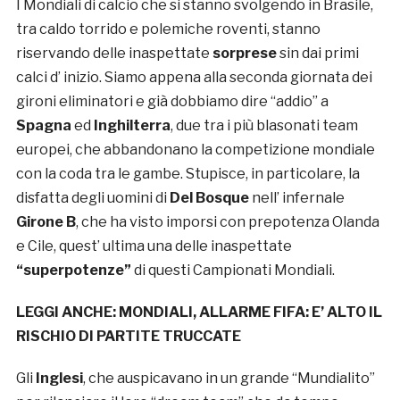
I Mondiali di calcio che si stanno svolgendo in Brasile,
tra caldo torrido e polemiche roventi, stanno
riservando delle inaspettate
sorprese
sin dai primi
calci d’ inizio. Siamo appena alla seconda giornata dei
gironi eliminatori e già dobbiamo dire “addio” a
Spagna
ed
Inghilterra
, due tra i più blasonati team
europei, che abbandonano la competizione mondiale
con la coda tra le gambe. Stupisce, in particolare, la
disfatta degli uomini di
Del Bosque
nell’ infernale
Girone B
, che ha visto imporsi con prepotenza Olanda
e Cile, quest’ ultima una delle inaspettate
“superpotenze”
di questi Campionati Mondiali.
LEGGI ANCHE:
MONDIALI, ALLARME FIFA: E’ ALTO IL
RISCHIO DI PARTITE TRUCCATE
Gli
Inglesi
, che auspicavano in un grande “Mundialito”