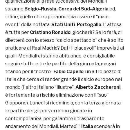
qualificazione alla fase successiva dei Mondiali
saranno
Belgio-Russia, Corea del Sud-Algeria
ed,
infine, quello che si preannuncia essere il “main-
event” della nottata:
Stati Uniti-Portogallo
. L’ attesa
è tutta per
Cristiano Ronaldo
: giocherà? Se lo farà, ci
diletterà con lo stesso “calcio spettacolo” che è solito
praticare al Real Madrid? Dati i “piacevoli” imprevisti ai
quali i Mondiali ci stanno abituando, è consigliabile
seguire tutte e tre le partite della giornata, magari
tifando per il “nostro”
Fabio Capello
, un altro pezzo d’
Italia che cerca di render grande il calcio europeo nel
mondo (l’ altro Italiano “illustre”,
Alberto Zaccheroni
,
è fortemente a rischio eliminazione con il “suo”
Giappone). Lunedì si ricomincia, con la terza giornata:
le partite dei gironi verranno giocate in
contemporanea, per garantire il trasparente
andamento dei Mondiali. Martedì l’
Italia
scenderà in