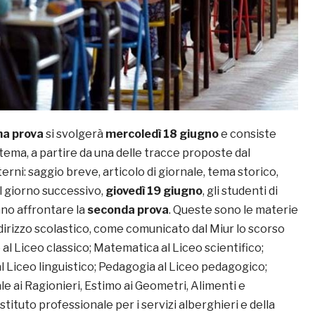
ma prova
si svolgerà
mercoledì 18 giugno
e consiste
tema, a partire da una delle tracce proposte dal
terni: saggio breve, articolo di giornale, tema storico,
Il giorno successivo,
giovedì 19 giugno
, gli studenti di
nno affrontare la
seconda prova
. Queste sono le materie
dirizzo scolastico, come comunicato dal Miur lo scorso
al Liceo classico; Matematica al Liceo scientifico;
l Liceo linguistico; Pedagogia al Liceo pedagogico;
e ai Ragionieri, Estimo ai Geometri, Alimenti e
stituto professionale per i servizi alberghieri e della