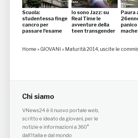
Scuola:
Io sono Jazz: su
Paura a
studentessa finge
Real Time le
26enn
cancro per
avventure della
panico
passare l’esame
teen transgender
mache
Home
»
GIOVANI
»
Maturità 2014, uscite le commissi
Chi siamo
VNews24 è il nuovo portale web,
scritto e ideato da giovani, per le
notizie e informazioni a 360°
dall’Italia e dal mondo