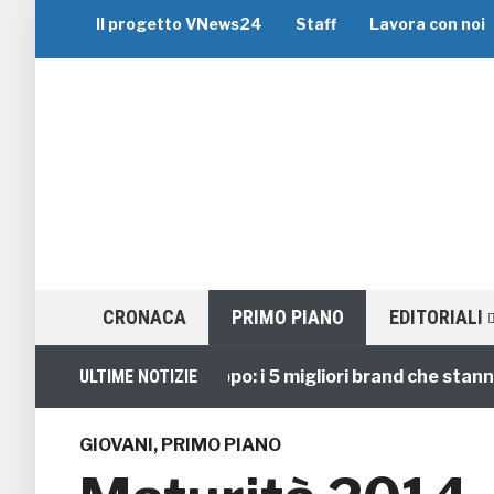
Il progetto VNews24
Staff
Lavora con noi
CRONACA
PRIMO PIANO
EDITORIALI
Viaggi di Gruppo: i 5 migliori brand che stanno gui
ULTIME NOTIZIE
GIOVANI
,
PRIMO PIANO