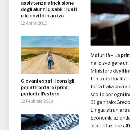
assistenza e inclusione
degli alunni disabili: i dati
e le novità in arrivo
12 Aprile 2019
Maturità – La
pri
nello svolgere un 
Ministero degli in
tema di attualità. 
Giovani expat: i consigli
tutta Italia dovra
per affrontare i primi
periodi all’estero
scelte per ogni in
12 Febbraio 2018
31 gennaio: Greco 
Lingua straniera a
Economia aziendal
alimentazione all’i