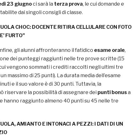
dì 23 giugno
ci sarà la
terza prova
, le cui domande e
bilite dai singoli consigli di classe.
UOLA CHOC: DOCENTE RITIRA CELLULARE CON FOTO
 E’ FURTO”
nfine, gli alunni affronteranno il fatidico
esame orale
,
one dei punteggi raggiunti nelle tre prove scritte (15
 cui vengono sommati i crediti raccolti negli ultimi tre
r un massimo di 25 punti). La durata media dell’esame
nuti e il suo valore è di 30 punti. Tuttavia, la
 riservare la possibilità di assegnare dei
punti bonus
a
he hanno raggiunto almeno 40 punti su 45 nelle tre
UOLA, AMIANTO E INTONACI A PEZZI: I DATI DI UN
ZIO