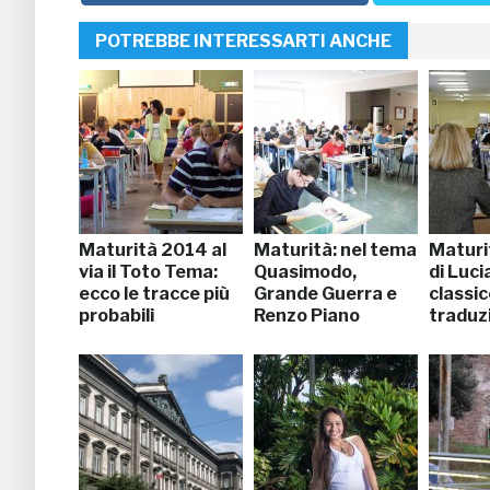
POTREBBE INTERESSARTI ANCHE
Maturità 2014 al
Maturità: nel tema
Maturi
via il Toto Tema:
Quasimodo,
di Luci
ecco le tracce più
Grande Guerra e
classic
probabili
Renzo Piano
traduz