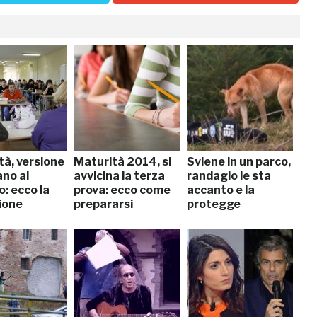
tà, versione
Maturità 2014, si
Sviene in un parco,
ano al
avvicina la terza
randagio le sta
o: ecco la
prova: ecco come
accanto e la
ione
prepararsi
protegge