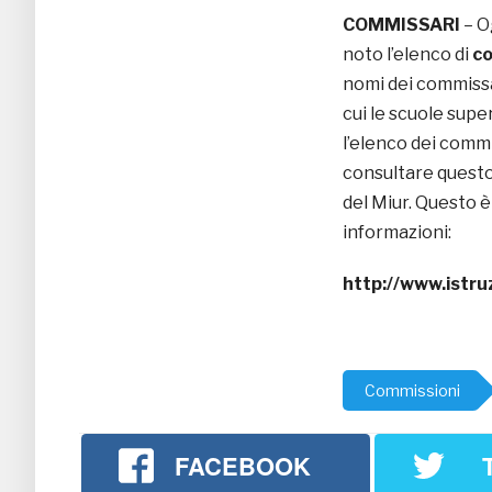
COMMISSARI
– Og
noto l’elenco di
c
nomi dei commissar
cui le scuole super
l’elenco dei commi
consultare questo
del Miur. Questo è
informazioni:
http://www.istru
Commissioni
FACEBOOK