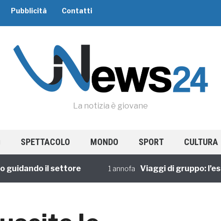
Pubblicità
Contatti
La notizia è giovane
SPETTACOLO
MONDO
SPORT
CULTURA
dando il settore
Viaggi di gruppo: l’esperi
1 annofa