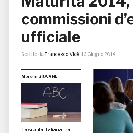
Maturità 2014, 
commissioni d’e
ufficiale
Scritto da
Francesco Vidè
il
3 Giugno 2014
More in GIOVANI:
La scuola italiana tra