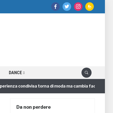
facebook
twitter
instagram
feedburner
DANCE
enza condivisa torna di moda ma cambia faccia
4 ann
Da non perdere