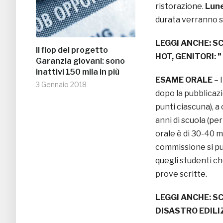
ristorazione.
Lune
durata verranno sta
LEGGI ANCHE:
SC
Il flop del progetto
HOT, GENITORI: ”
Garanzia giovani: sono
inattivi 150 mila in più
ESAME ORALE
– I
3 Gennaio 2018
dopo la pubblicazi
punti ciascuna), a
anni di scuola (pe
orale è di 30-40 mi
commissione si può
quegli studenti c
prove scritte.
LEGGI ANCHE:
SC
DISASTRO EDILI