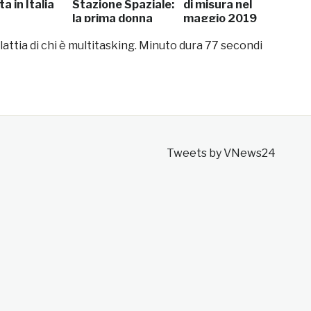
a in Italia
Stazione Spaziale:
di misura nel
la prima donna
maggio 2019
italiana nello
lattia di chi è multitasking. Minuto dura 77 secondi
spazio
Tweets by VNews24