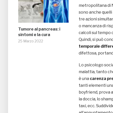
metropolitana di
sono anche quelli 
tre azioni simult
o mancanza di risp
Tumore al pancreas: i
calcoli sul tempo 
sintomi e la cura
Quindi, si può con
25 Marzo 2022
temporale differ
difettosa, portand
Lo psicologo soci
malattia, tanto ch
è una
carenza pre
tanti elementi un
boyfriend, prova 
la doccia, lo shamp
taxi, ecc. Suddivid
all’appuntamento, 