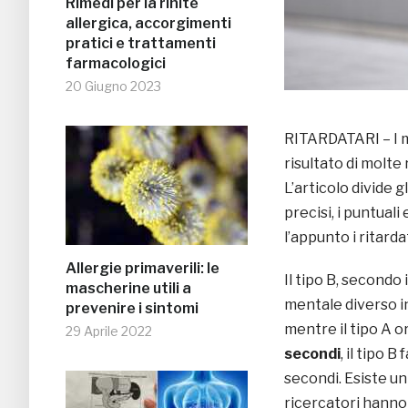
Rimedi per la rinite
allergica, accorgimenti
pratici e trattamenti
farmacologici
20 Giugno 2023
RITARDATARI – I m
risultato di molte
L’articolo divide g
precisi, i puntuali
l’appunto i ritarda
Allergie primaverili: le
Il tipo B, secondo 
mascherine utili a
mentale diverso in
prevenire i sintomi
mentre il tipo A 
29 Aprile 2022
secondi
, il tipo 
secondi. Esiste un
ricercatori hanno