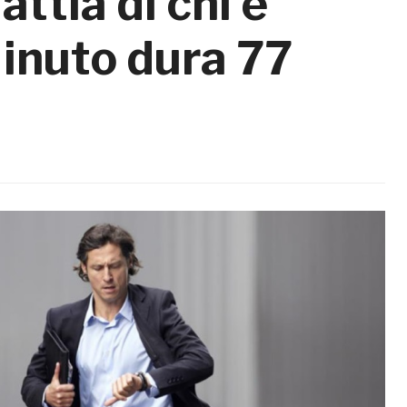
attia di chi è
inuto dura 77