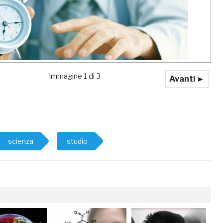
Immagine 1 di 3
Avanti ►
scienza
studio