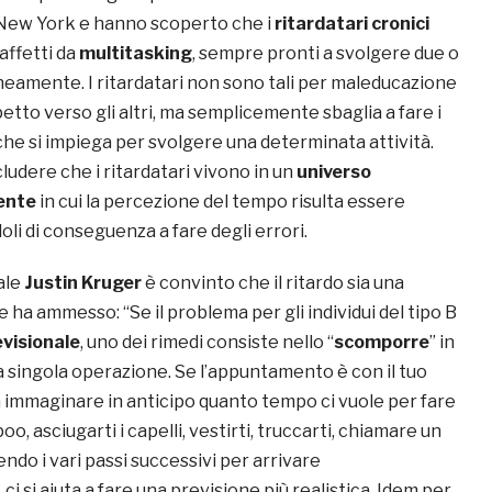
 New York e hanno scoperto che i
ritardatari cronici
affetti da
multitasking
, sempre pronti a svolgere due o
aneamente. I ritardatari non sono tali per maleducazione
etto verso gli altri, ma semplicemente sbaglia a fare i
che si impiega per svolgere una determinata attività.
cludere che i ritardatari vivono in un
universo
ente
in cui la percezione del tempo risulta essere
oli di conseguenza a fare degli errori.
ale
Justin Kruger
è convinto che il ritardo sia una
e ha ammesso: “Se il problema per gli individui del tipo B
visionale
, uno dei rimedi consiste nello “
scomporre
” in
a singola operazione. Se l’appuntamento è con il tuo
a immaginare in anticipo quanto tempo ci vuole per fare
oo, asciugarti i capelli, vestirti, truccarti, chiamare un
endo i vari passi successivi per arrivare
ci si aiuta a fare una previsione più realistica. Idem per