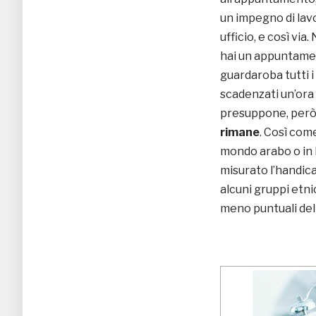
un impegno di lav
ufficio, e così via.
hai un appuntament
guardaroba tutti i 
scadenzati un’ora 
presuppone, però, 
rimane
. Così come
mondo arabo o in I
misurato l’handic
alcuni gruppi etni
meno puntuali del