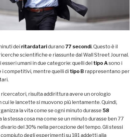
inuti dei
ritardatari
durano
77 secondi
. Questo è il
 ricerche scientifiche e riassunte dal Wall Street Journal.
li esseri umani in due categorie: quelli del
tipo A
sono i
 e i competitivi, mentre quelli di
tipo B
rappresentano per
tari.
i ricercatori, risulta addirittura avere un orologio
 cui le lancette si muovono più lentamente. Quindi,
organizza la vita come se ogni minuto durasse
58
B fa la stessa cosa ma come se un minuto durasse ben 77
 divario del 30% nella percezione del tempo. Gli stessi
 compiuto degli esperimenti su 181 addetti alla