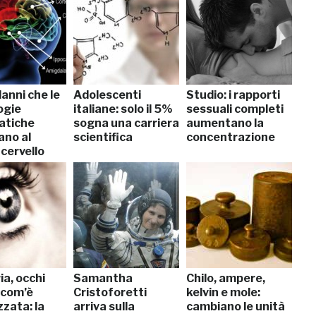
danni che le
Adolescenti
Studio: i rapporti
ogie
italiane: solo il 5%
sessuali completi
atiche
sogna una carriera
aumentano la
ano al
scientifica
concentrazione
cervello
a, occhi
Samantha
Chilo, ampere,
 com’è
Cristoforetti
kelvin e mole:
zata: la
arriva sulla
cambiano le unità