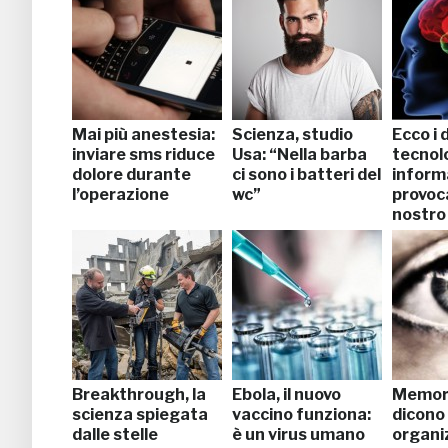
Mai più anestesia:
Scienza, studio
Ecco i 
inviare sms riduce
Usa: “Nella barba
tecnol
dolore durante
ci sono i batteri del
inform
l’operazione
wc”
provoc
nostro 
Breakthrough, la
Ebola, il nuovo
Memori
scienza spiegata
vaccino funziona:
dicono
dalle stelle
è un virus umano
organiz