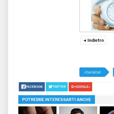
◄ Indietro
ritardatari
FACEBOOK
TWITTER
GOOGLE+
POTREBBE INTERESSARTI ANCHE