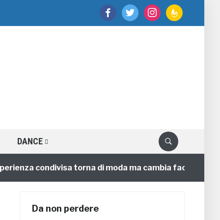
facebook
twitter
instagram
feedburner
DANCE
enza condivisa torna di moda ma cambia faccia
4 ann
Da non perdere