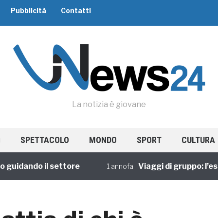
Pubblicità
Contatti
La notizia è giovane
SPETTACOLO
MONDO
SPORT
CULTURA
dando il settore
Viaggi di gruppo: l’esperi
1 annofa