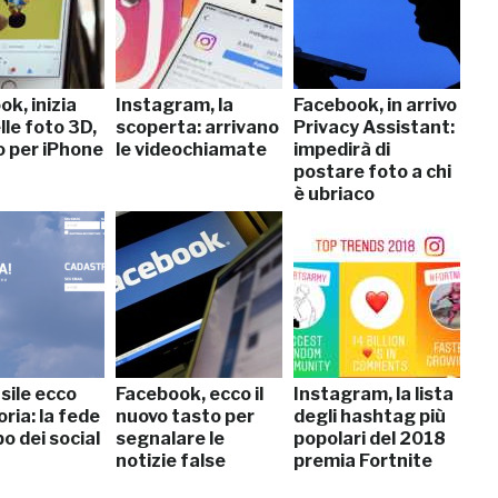
k, inizia
Instagram, la
Facebook, in arrivo
elle foto 3D,
scoperta: arrivano
Privacy Assistant:
o per iPhone
le videochiamate
impedirà di
postare foto a chi
è ubriaco
sile ecco
Facebook, ecco il
Instagram, la lista
ria: la fede
nuovo tasto per
degli hashtag più
o dei social
segnalare le
popolari del 2018
notizie false
premia Fortnite