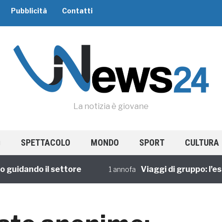
Pubblicità
Contatti
La notizia è giovane
SPETTACOLO
MONDO
SPORT
CULTURA
dando il settore
Viaggi di gruppo: l’esper
1 annofa