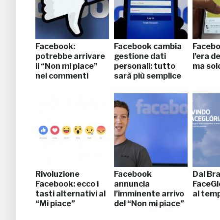
Facebook:
Facebook cambia
Faceboo
potrebbe arrivare
gestione dati
l’era d
il “Non mi piace”
personali: tutto
ma sol
nei commenti
sarà più semplice
Rivoluzione
Facebook
Dal Bra
Facebook: ecco i
annuncia
FaceGlo
tasti alternativi al
l’imminente arrivo
al temp
“Mi piace”
del “Non mi piace”