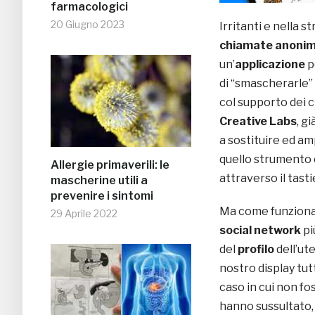
farmacologici
20 Giugno 2023
Irritanti e nella 
chiamate anoni
un’
applicazione
p
di “smascherarle” 
col supporto dei c
Creative Labs
, g
a sostituire ed am
quello strumento 
Allergie primaverili: le
attraverso il tast
mascherine utili a
prevenire i sintomi
Ma come funziona 
29 Aprile 2022
social network
pi
del
profilo
dell’ute
nostro display tut
caso in cui non f
hanno sussultato,