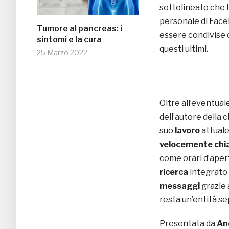
sottolineato che He
personale di Face
Tumore al pancreas: i
essere condivise c
sintomi e la cura
questi ultimi.
25 Marzo 2022
Oltre all’eventual
dell’autore della 
suo
lavoro
attuale
velocemente chi
come orari d’aper
ricerca
integrato 
messaggi
grazie 
resta un’entità se
Presentata da
An