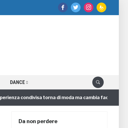
facebook
twitter
instagram
feedburner
DANCE
ienza condivisa torna di moda ma cambia faccia
4 ann
Da non perdere