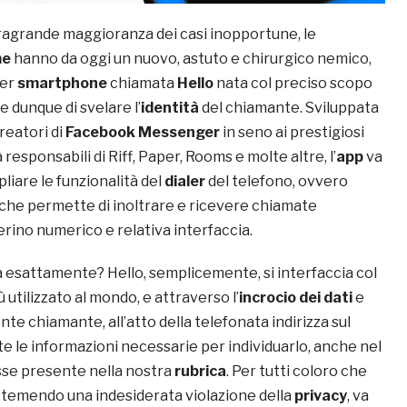
stragrande maggioranza dei casi inopportune, le
me
hanno da oggi un nuovo, astuto e chirurgico nemico,
er
smartphone
chiamata
Hello
nata col preciso scopo
e dunque di svelare l’
identità
del chiamante. Sviluppata
reatori di
Facebook Messenger
in seno ai prestigiosi
ià responsabili di Riff, Paper, Rooms e molte altre, l’
app
va
pliare le funzionalità del
dialer
del telefono, ovvero
che permette di inoltrare e ricevere chiamate
ierino numerico e relativa interfaccia.
esattamente? Hello, semplicemente, si interfaccia col
ù utilizzato al mondo, e attraverso l’
incrocio dei dati
e
nte chiamante, all’atto della telefonata indirizza sul
te le informazioni necessarie per individuarlo, anche nel
osse presente nella nostra
rubrica
. Per tutti coloro che
 temendo una indesiderata violazione della
privacy
, va