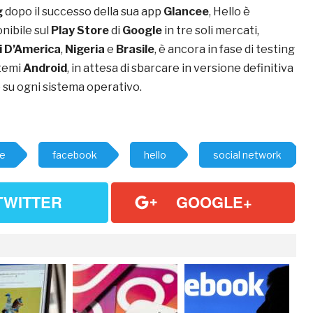
g
dopo il successo della sua app
Glancee
, Hello è
nibile sul
Play Store
di
Google
in tre soli mercati,
ti D’America
,
Nigeria
e
Brasile
, è ancora in fase di testing
stemi
Android
, in attesa di sbarcare in versione definitiva
e su ogni sistema operativo.
me
facebook
hello
social network
TWITTER
GOOGLE+