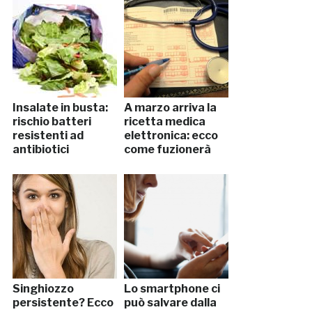
Insalate in busta:
A marzo arriva la
rischio batteri
ricetta medica
resistenti ad
elettronica: ecco
antibiotici
come fuzionerà
Singhiozzo
Lo smartphone ci
persistente? Ecco
può salvare dalla