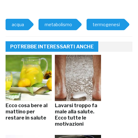
acqua
metabolismo
termogenesi
POTREBBE INTERESSARTI ANCHE
Ecco cosa bere al
Lavarsi troppo fa
mattino per
male alla salute.
restare in salute
Ecco tutte le
motivazioni