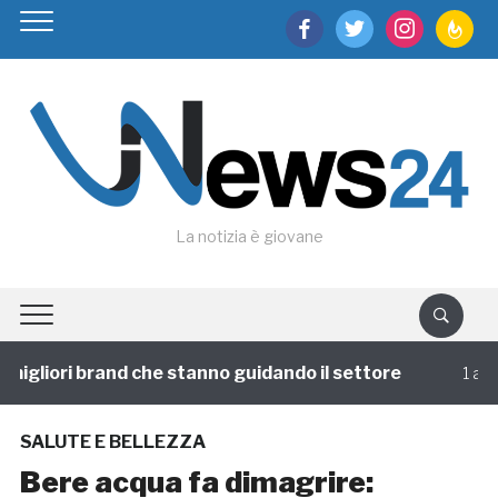
facebook
twitter
instagram
feedburn
La notizia è giovane
migliori brand che stanno guidando il settore
1 annof
SALUTE E BELLEZZA
Bere acqua fa dimagrire: