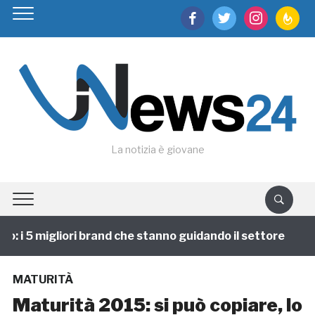
facebook
twitter
instagram
feedburn
La notizia è giovane
 i 5 migliori brand che stanno guidando il settore
1
MATURITÀ
Maturità 2015: si può copiare, lo