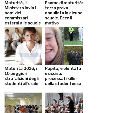
Maturità, il
Esame di maturità:
Ministero invia i
terza prova
nomi dei
annullata in alcune
commissari
scuole. Ecco il
esterni alle scuole
motivo
Maturità 2016, i
Rapita, violentata
10 peggiori
e uccisa:
strafalcioni degli
processati killer
studenti all’orale
della studentessa