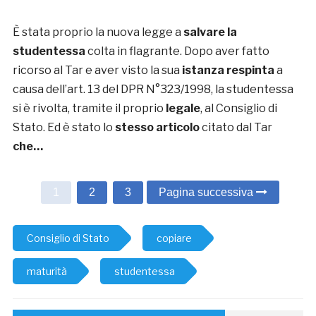
È stata proprio la nuova legge a
salvare la
studentessa
colta in flagrante. Dopo aver fatto
ricorso al Tar e aver visto la sua
istanza respinta
a
causa dell’art. 13 del DPR N°323/1998, la studentessa
si è rivolta, tramite il proprio
legale
, al Consiglio di
Stato. Ed è stato lo
stesso articolo
citato dal Tar
che…
1
2
3
Pagina successiva
Consiglio di Stato
copiare
maturità
studentessa