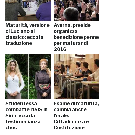
Maturità, versione
Averna, preside
di Luciano al
organizza
classico: ecco la
benedizione penne
traduzione
per maturandi
2016
Studentessa
Esame di maturità,
combatte l’ISIS in
cambia anche
Siria, ecco la
l’orale:
testimonianza
Cittadinanza e
choc
Costituzione