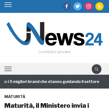
facebook
twitter
instagram
feedburn
La notizia è giovane
 i 5 migliori brand che stanno guidando il settore
1
MATURITÀ
Maturità, il Ministero invia i