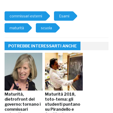
commissari esterni
Esami
maturità
scuola
POTREBBE INTERESSARTI ANCHE
Maturità,
Maturità 2018,
dietrofront del
toto-tema: gli
governo: tornano i
studenti puntano
commissari
su Pirandello e