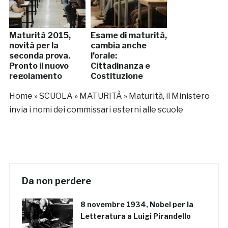
Maturità 2015,
Esame di maturità,
novità per la
cambia anche
seconda prova.
l’orale:
Pronto il nuovo
Cittadinanza e
regolamento
Costituzione
Home
»
SCUOLA
»
MATURITÀ
»
Maturità, il Ministero
invia i nomi dei commissari esterni alle scuole
Da non perdere
8 novembre 1934, Nobel per la
Letteratura a Luigi Pirandello