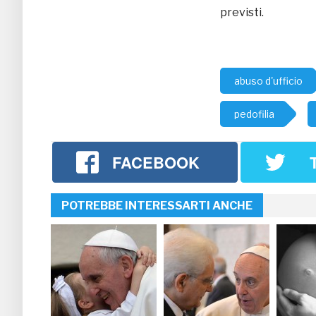
previsti.
abuso d'ufficio
pedofilia
FACEBOOK
POTREBBE INTERESSARTI ANCHE