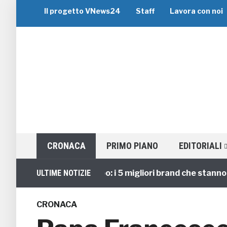
Il progetto VNews24
Staff
Lavora con noi
CRONACA
PRIMO PIANO
EDITORIALI
Viaggi di Gruppo: i 5 migliori brand che stanno guid
ULTIME NOTIZIE
CRONACA