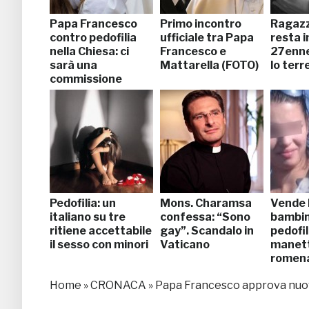
Papa Francesco
Primo incontro
Ragazz
contro pedofilia
ufficiale tra Papa
resta i
nella Chiesa: ci
Francesco e
27enne
sarà una
Mattarella (FOTO)
lo ter
commissione
Pedofilia: un
Mons. Charamsa
Vende 
italiano su tre
confessa: “Sono
bambin
ritiene accettabile
gay”. Scandalo in
pedofili
il sesso con minori
Vaticano
manet
romen
Home
»
CRONACA
»
Papa Francesco approva nuove