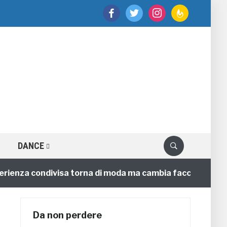
facebook
twitter
instagram
feedburner
DANCE
nza condivisa torna di moda ma cambia faccia
4 annif
Da non perdere