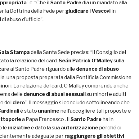
ppropriata
” e: “Che il
Santo Padre
dia un mandato alla
 la Dottrina della Fede per
giudicare i Vescovi
in
i
di abuso d’ufficio”.
Sala Stampa
della Santa Sede precisa: “Il Consiglio dei
tato la relazione del card.
Seán Patrick O’Malley
sulla
are al Santo Padre riguardo alle
denunce di abuso
e, una proposta preparata dalla Pontificia Commissione
minori. La relazione del card. O’Malley comprende anche
tema delle
denunce di abusi sessuali
su minori e adulti
te del
clero
”. Il messaggio si conclude sottolineando che
Cardinali
è stato
unanime
nell’accogliere tali proposte e
ttoporle
a Papa Francesco . Il
Santo Padre
ha in
o le
iniziative
e dato la sua
autorizzazione
perché ci
ficientemente adeguate per
raggiungere gli obiettivi