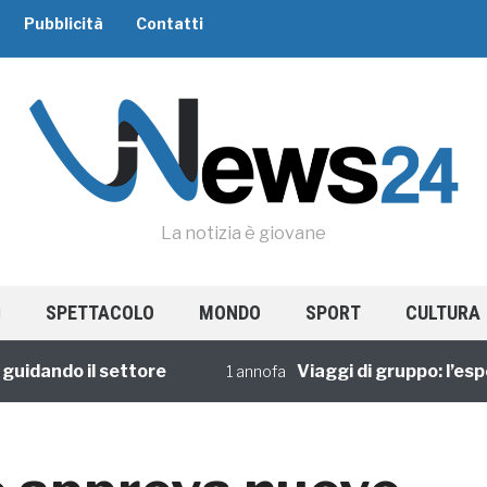
Pubblicità
Contatti
La notizia è giovane
SPETTACOLO
MONDO
SPORT
CULTURA
ando il settore
Viaggi di gruppo: l’esperie
1 annofa