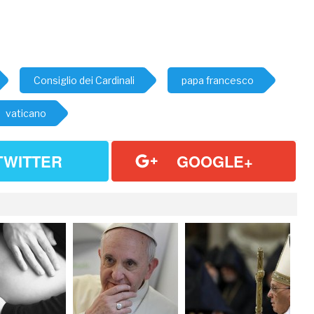
Consiglio dei Cardinali
papa francesco
vaticano
TWITTER
GOOGLE+