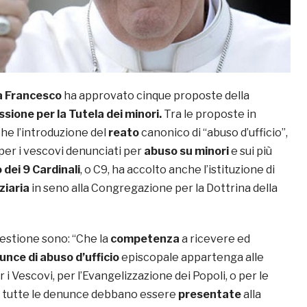
 Francesco
ha approvato cinque proposte della
sione per la Tutela dei minori.
Tra le proposte in
he l’introduzione del
reato
canonico di “abuso d’ufficio”,
 per i vescovi denunciati per
abuso su minori
e sui più
 dei 9 Cardinali
, o C9, ha accolto anche l’istituzione di
ziaria
in seno alla Congregazione per la Dottrina della
estione sono: “Che la
competenza
a ricevere ed
unce di abuso d’ufficio
episcopale appartenga alle
i Vescovi, per l’Evangelizzazione dei Popoli, o per le
e tutte le denunce debbano essere
presentate
alla