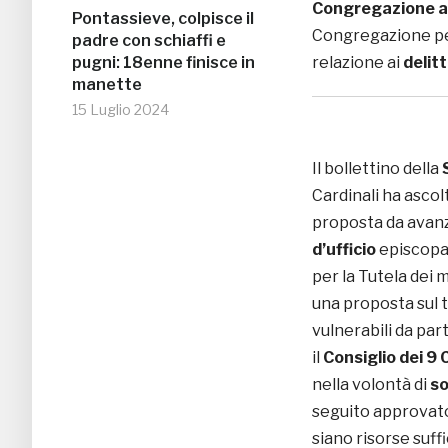
Congregazione a
Pontassieve, colpisce il
Congregazione per
padre con schiaffi e
pugni: 18enne finisce in
relazione ai
delitt
manette
15 Luglio 2024
Il bollettino della
Cardinali ha ascol
proposta da avanz
d’ufficio
episcopal
per la Tutela dei 
una proposta sul 
vulnerabili da par
il
Consiglio dei 9 
nella volontà di
so
seguito approvat
siano risorse suf