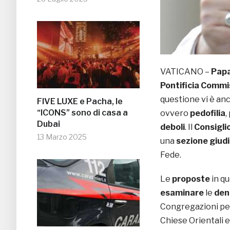
VATICANO –
Papa
Pontificia Commis
questione vi è anc
FIVE LUXE e Pacha, le
“ICONS” sono di casa a
ovvero
pedofilia
,
Dubai
deboli
. Il
Consiglio
13 Marzo 2025
una
sezione giudi
Fede.
Le
proposte
in qu
esaminare
le
den
Congregazioni per 
Chiese Orientali 