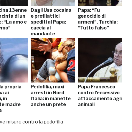
ina 13enne
Dagli Usa cocaina
Papa: “Fu
ncinta di un
e profilattici
genocidio di
: “La amo e
spediti al Papa:
armeni”. Turchia:
remo”
caccia al
“Tutto falso”
mandante
la propria
Pedofilia, maxi
Papa Francesco
a ai
arresti in Nord
contro l’eccessivo
, in
Italia: in manette
attaccamento agli
te madre
anche un prete
animali
a
 misure contro la pedofilia