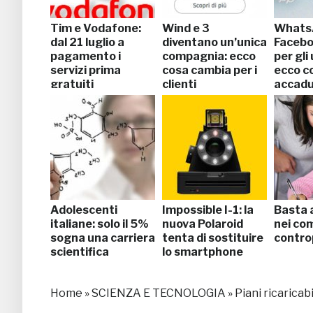
Tim e Vodafone:
Wind e 3
Whats
dal 21 luglio a
diventano un’unica
Faceb
pagamento i
compagnia: ecco
per gli
servizi prima
cosa cambia per i
ecco c
gratuiti
clienti
accad
Adolescenti
Impossible I-1: la
Basta a
italiane: solo il 5%
nuova Polaroid
nei com
sogna una carriera
tenta di sostituire
contro
scientifica
lo smartphone
Home
»
SCIENZA E TECNOLOGIA
»
Piani ricaricab