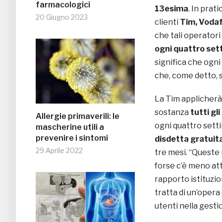
farmacologici
13esima
. In prat
20 Giugno 2023
clienti
Tim, Voda
che tali operatori
ogni quattro se
significa che ogni
che, come detto, s
La Tim applicherà 
sostanza
tutti gli
Allergie primaverili: le
ogni quattro setti
mascherine utili a
prevenire i sintomi
disdetta gratuit
29 Aprile 2022
tre mesi. “Queste
forse c’è meno at
rapporto istituzi
tratta di un’opera
utenti nella gesti