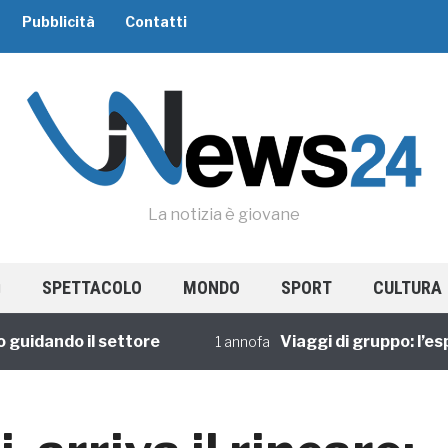
Pubblicità
Contatti
La notizia è giovane
SPETTACOLO
MONDO
SPORT
CULTURA
dando il settore
Viaggi di gruppo: l’esperi
1 annofa