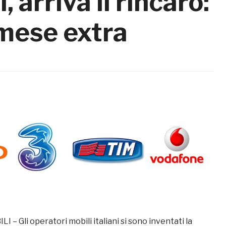
, arriva il rincaro:
mese extra
 – Gli operatori mobili italiani si sono inventati la