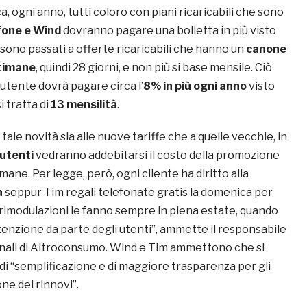
ica, ogni anno, tutti coloro con piani ricaricabili che sono
fone e Wind
dovranno pagare una bolletta in più visto
 sono passati a offerte ricaricabili che hanno un
canone
ttimane
, quindi 28 giorni, e non più si base mensile. Ciò
 utente dovrà pagare circa l’
8% in più ogni anno
visto
i tratta di
13 mensilità
.
tale novità sia alle nuove tariffe che a quelle vecchie, in
 utenti
vedranno addebitarsi il costo della promozione
mane. Per legge, però, ogni cliente ha diritto alla
a
seppur Tim regali telefonate gratis la domenica per
 rimodulazioni le fanno sempre in piena estate, quando
tenzione da parte degli utenti”, ammette il responsabile
onali di Altroconsumo. Wind e Tim ammettono che si
 di “semplificazione e di maggiore trasparenza per gli
one dei rinnovi”.