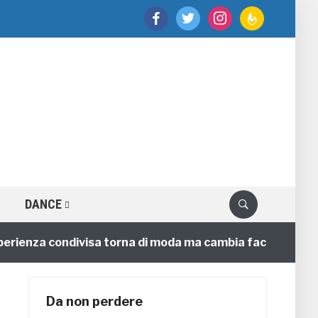
facebook
twitter
instagram
feedburner
DANCE
enza condivisa torna di moda ma cambia faccia
4 ann
Da non perdere