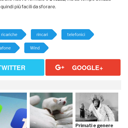
quindi più facili da sforare.
ricariche
rincari
telefonici
afone
Wind
TWITTER
GOOGLE+
Primati e genere