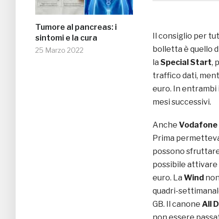
Tumore al pancreas: i
Il consiglio per t
sintomi e la cura
bolletta è quello d
25 Marzo 2022
la
Special Start
, 
traffico dati, men
euro. In entrambi 
mesi successivi.
Anche
Vodafone
Prima permetteva 
possono sfruttare 
possibile attivare
euro. La
Wind
non
quadri-settimanale
GB. Il canone
All D
non essere passat