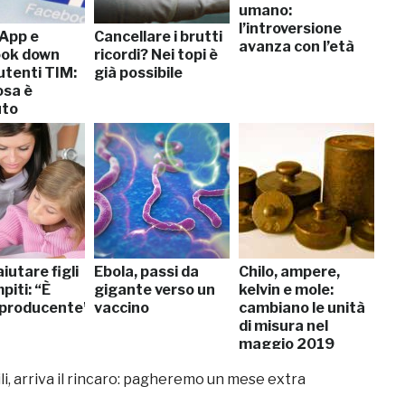
umano:
l’introversione
App e
Cancellare i brutti
avanza con l’età
ook down
ricordi? Nei topi è
 utenti TIM:
già possibile
osa è
uto
iutare figli
Ebola, passi da
Chilo, ampere,
piti: “È
gigante verso un
kelvin e mole:
producente”
vaccino
cambiano le unità
di misura nel
maggio 2019
ili, arriva il rincaro: pagheremo un mese extra