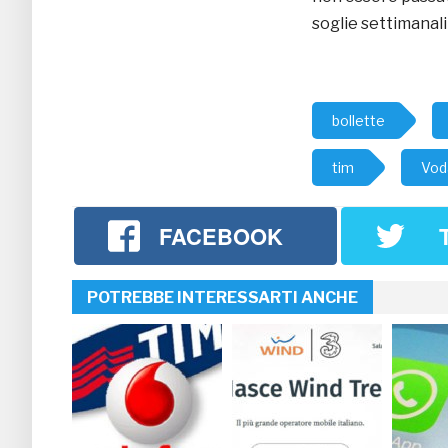
soglie settimanali 
bollette
tim
Vod
FACEBOOK
POTREBBE INTERESSARTI ANCHE