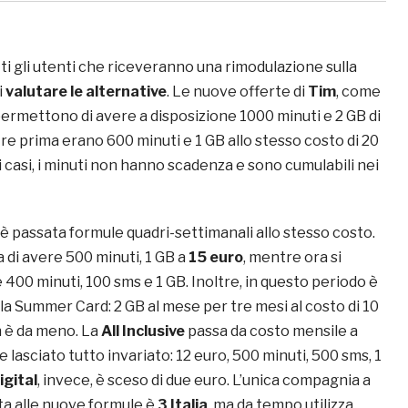
utti gli utenti che riceveranno una rimodulazione sulla
i
valutare le alternative
. Le nuove offerte di
Tim
, come
permettono di avere a disposizione 1000 minuti e 2 GB di
tre prima erano 600 minuti e 1 GB allo stesso costo di 20
i casi, i minuti non hanno scadenza e sono cumulabili nei
è passata formule quadri-settimanali allo stesso costo.
di avere 500 minuti, 1 GB a
15 euro
, mentre ora si
400 minuti, 100 sms e 1 GB. Inoltre, in questo periodo è
 la Summer Card: 2 GB al mese per tre mesi al costo di 10
 è da meno. La
All Inclusive
passa da costo mensile a
 lasciato tutto invariato: 12 euro, 500 minuti, 500 sms, 1
igital
, invece, è sceso di due euro. L’unica compagnia a
a alle nuove formule è
3 Italia
, ma da tempo utilizza