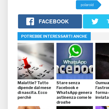
polaroid
FACEBOOK
POTREBBE INTERESSARTI ANCHE
Malattie? Tutto
Stare senza
Oumua
dipende dal mese
Facebook e
l’astro
di nascita. Ecco
WhatsApp genera
forma 
perchè
astinenza come le
inviata
droghe