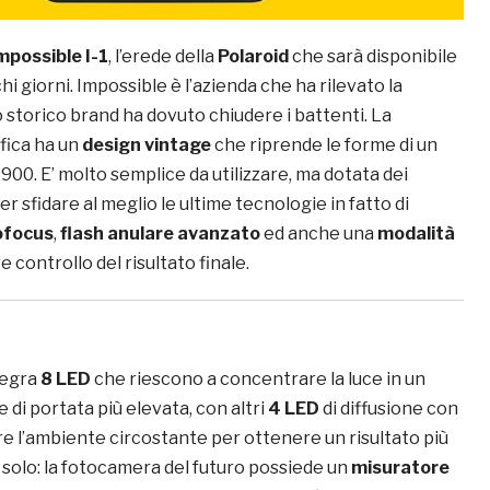
mpossible I-1
, l’erede della
Polaroid
che sarà disponibile
hi giorni. Impossible è l’azienda che ha rilevato la
 storico brand ha dovuto chiudere i battenti. La
fica ha un
design vintage
che riprende le forme di un
 1900. E’ molto semplice da utilizzare, ma dotata dei
er sfidare al meglio le ultime tecnologie in fatto di
ofocus
,
flash anulare avanzato
ed anche una
modalità
 controllo del risultato finale.
ntegra
8 LED
che riescono a concentrare la luce in un
e di portata più elevata, con altri
4 LED
di diffusione con
re l’ambiente circostante per ottenere un risultato più
 solo: la fotocamera del futuro possiede un
misuratore