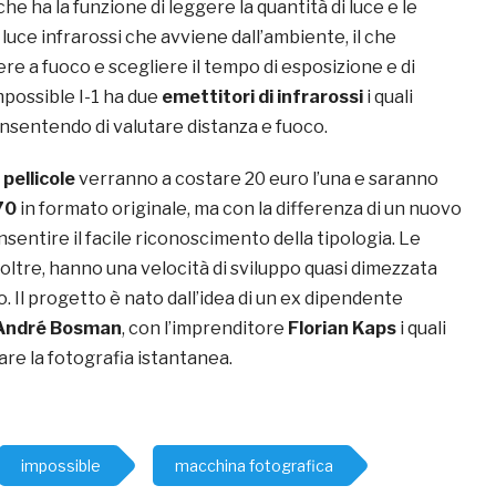
che ha la funzione di leggere la quantità di luce e le
 luce infrarossi che avviene dall’ambiente, il che
e a fuoco e scegliere il tempo di esposizione e di
Impossible I-1 ha due
emettitori di infrarossi
i quali
sentendo di valutare distanza e fuoco.
 pellicole
verranno a costare 20 euro l’una e saranno
70
in formato originale, ma con la differenza di un nuovo
entire il facile riconoscimento della tipologia. Le
noltre, hanno una velocità di sviluppo quasi dimezzata
o. Il progetto è nato dall’idea di un ex dipendente
André Bosman
, con l’imprenditore
Florian Kaps
i quali
re la fotografia istantanea.
impossible
macchina fotografica