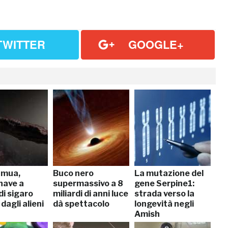
TWITTER
GOOGLE+
mua,
Buco nero
La mutazione del
nave a
supermassivo a 8
gene Serpine1:
di sigaro
miliardi di anni luce
strada verso la
 dagli alieni
dà spettacolo
longevità negli
Amish