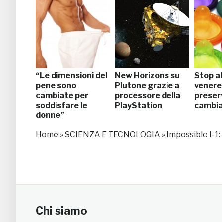
“Le dimensioni del
New Horizons su
Stop al
pene sono
Plutone grazie a
veneree
cambiate per
processore della
preser
soddisfare le
PlayStation
cambia
donne”
Home
»
SCIENZA E TECNOLOGIA
»
Impossible I-1:
Chi siamo