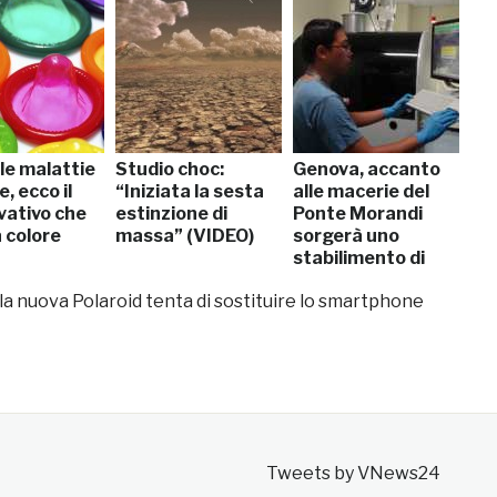
le malattie
Studio choc:
Genova, accanto
, ecco il
“Iniziata la sesta
alle macerie del
vativo che
estinzione di
Ponte Morandi
 colore
massa” (VIDEO)
sorgerà uno
stabilimento di
grafene
 la nuova Polaroid tenta di sostituire lo smartphone
Tweets by VNews24