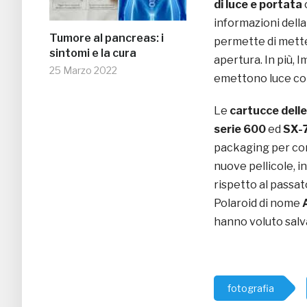
di luce e portata
informazioni della
Tumore al pancreas: i
permette di metter
sintomi e la cura
apertura. In più, 
25 Marzo 2022
emettono luce con
Le
cartucce delle
serie 600
ed
SX-
packaging per cons
nuove pellicole, i
rispetto al passat
Polaroid di nome
hanno voluto salva
fotografia