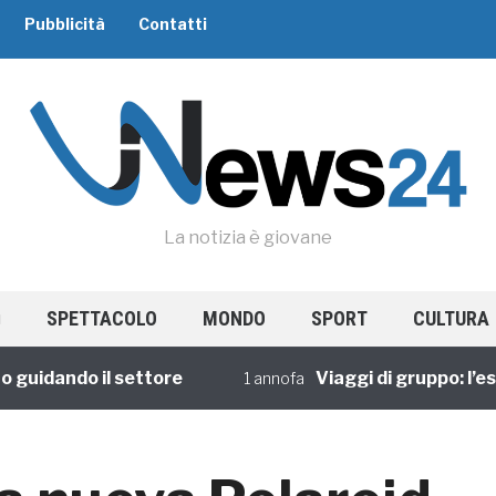
Pubblicità
Contatti
La notizia è giovane
SPETTACOLO
MONDO
SPORT
CULTURA
idando il settore
Viaggi di gruppo: l’esper
1 annofa