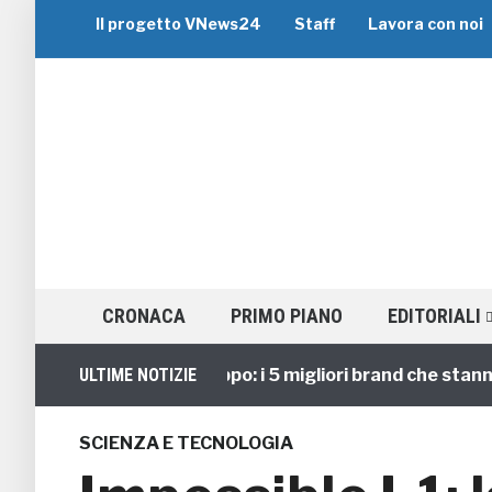
Il progetto VNews24
Staff
Lavora con noi
CRONACA
PRIMO PIANO
EDITORIALI
Viaggi di Gruppo: i 5 migliori brand che stanno gu
ULTIME NOTIZIE
SCIENZA E TECNOLOGIA