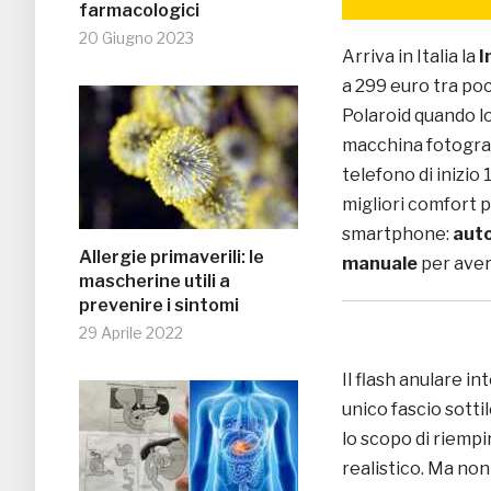
farmacologici
20 Giugno 2023
Arriva in Italia la
I
a 299 euro tra poc
Polaroid quando lo
macchina fotogra
telefono di inizio
migliori comfort p
smartphone:
aut
Allergie primaverili: le
manuale
per avere
mascherine utili a
prevenire i sintomi
29 Aprile 2022
Il flash anulare i
unico fascio sottil
lo scopo di riempi
realistico. Ma non