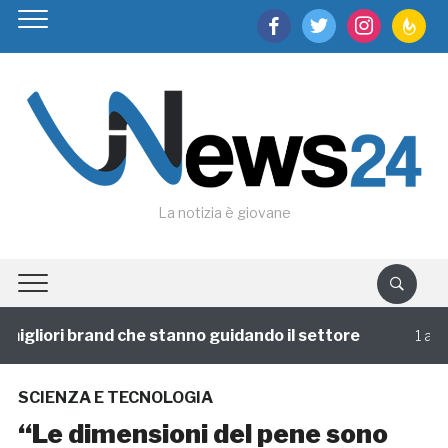
facebook
twitter
instagram
feedburn
La notizia è giovane
igliori brand che stanno guidando il settore
1 annofa
SCIENZA E TECNOLOGIA
“Le dimensioni del pene sono