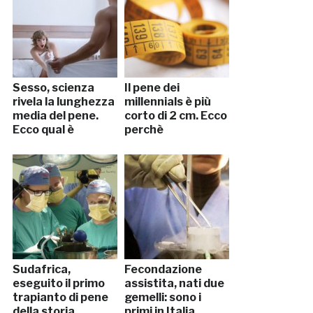
Sesso, scienza
Il pene dei
rivela la lunghezza
millennials è più
media del pene.
corto di 2 cm. Ecco
Ecco qual è
perchè
Sudafrica,
Fecondazione
eseguito il primo
assistita, nati due
trapianto di pene
gemelli: sono i
della storia
primi in Italia