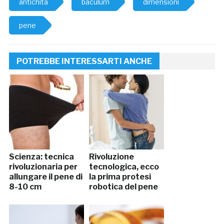
antichità
baculum
dimensioni
pene
POTREBBE INTERESSARTI ANCHE
Scienza: tecnica
Rivoluzione
rivoluzionaria per
tecnologica, ecco
allungare il pene di
la prima protesi
8-10 cm
robotica del pene