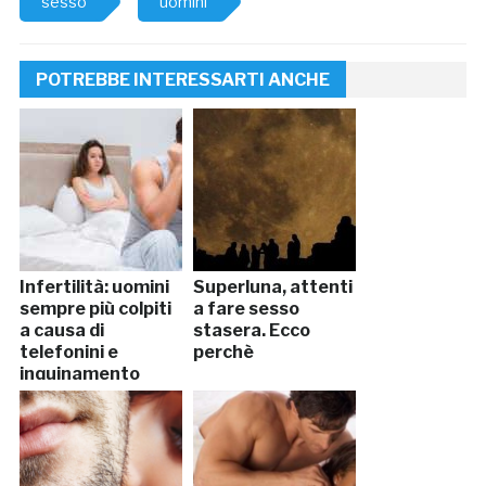
sesso
uomini
POTREBBE INTERESSARTI ANCHE
Infertilità: uomini
Superluna, attenti
sempre più colpiti
a fare sesso
a causa di
stasera. Ecco
telefonini e
perchè
inquinamento