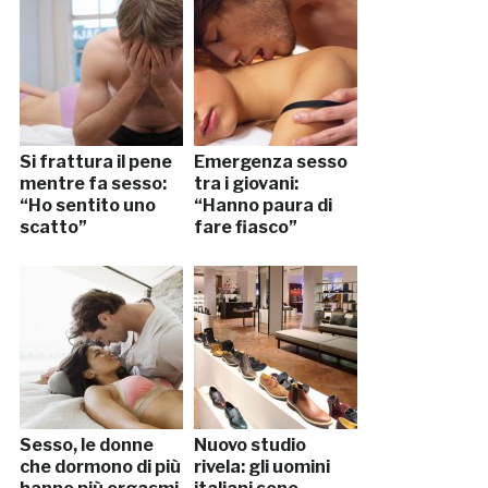
Si frattura il pene
Emergenza sesso
mentre fa sesso:
tra i giovani:
“Ho sentito uno
“Hanno paura di
scatto”
fare fiasco”
Sesso, le donne
Nuovo studio
che dormono di più
rivela: gli uomini