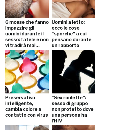
6 mosse che fanno
Uomini a letto:
impazzire gli
ecco le cose
uomini durante il
“sporche” a cui
sesso: fatele e non
pensano durante
vi tradirà mai…
un rapporto
sessuale…
Preservativo
“Sex roulette”:
intelligente,
sesso di gruppo
cambia colore a
non protetto dove
contatto con virus
una persona ha
l’HIV