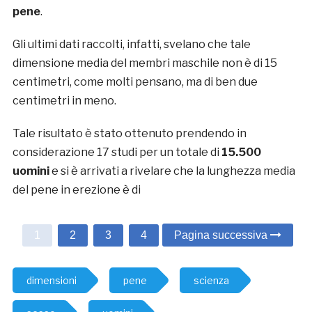
pene
.
Gli ultimi dati raccolti, infatti, svelano che tale
dimensione media del membri maschile non è di 15
centimetri, come molti pensano, ma di ben due
centimetri in meno.
Tale risultato è stato ottenuto prendendo in
considerazione 17 studi per un totale di
15.500
uomini
e si è arrivati a rivelare che la lunghezza media
del pene in erezione è di
1
2
3
4
Pagina successiva
dimensioni
pene
scienza