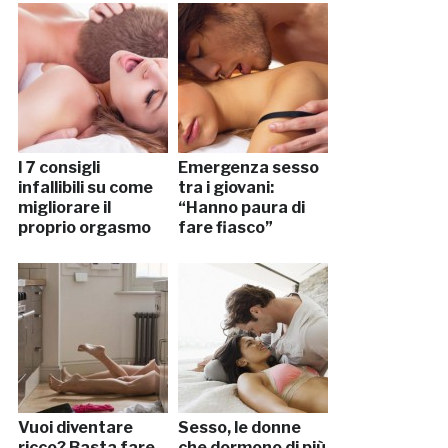
I 7 consigli
Emergenza sesso
infallibili su come
tra i giovani:
migliorare il
“Hanno paura di
proprio orgasmo
fare fiasco”
Vuoi diventare
Sesso, le donne
ricco? Basta fare
che dormono di più