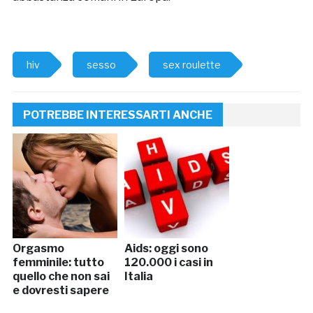
hiv
sesso
sex roulette
POTREBBE INTERESSARTI ANCHE
Orgasmo
Aids: oggi sono
femminile: tutto
120.000 i casi in
quello che non sai
Italia
e dovresti sapere