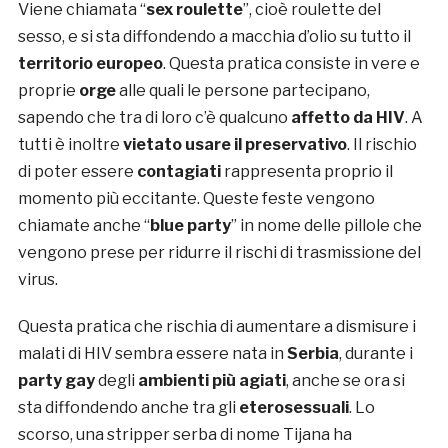
Viene chiamata “
sex roulette
”, cioè roulette del
sesso, e si sta diffondendo a macchia d’olio su tutto il
territorio europeo
. Questa pratica consiste in vere e
proprie
orge
alle quali le persone partecipano,
sapendo che tra di loro c’è qualcuno
affetto da HIV
. A
tutti è inoltre
vietato usare il preservativo
. Il rischio
di poter essere
contagiati
rappresenta proprio il
momento più eccitante. Queste feste vengono
chiamate anche “
blue party
” in nome delle pillole che
vengono prese per ridurre il rischi di trasmissione del
virus.
Questa pratica che rischia di aumentare a dismisure i
malati di HIV sembra essere nata in
Serbia
, durante i
party gay
degli
ambienti più agiati
, anche se ora si
sta diffondendo anche tra gli
eterosessuali
. Lo
scorso, una stripper serba di nome Tijana ha