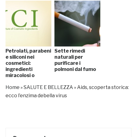
Petrolati, parabeni
Sette rimedi
e siliconi nei
naturali per
cosmetici:
purificare i
ingredienti
polmoni dal fumo
miracolosi o
dannosi per la
Home
»
SALUTE E BELLEZZA
»
Aids, scoperta storica:
salute?
ecco l’enzima debella virus