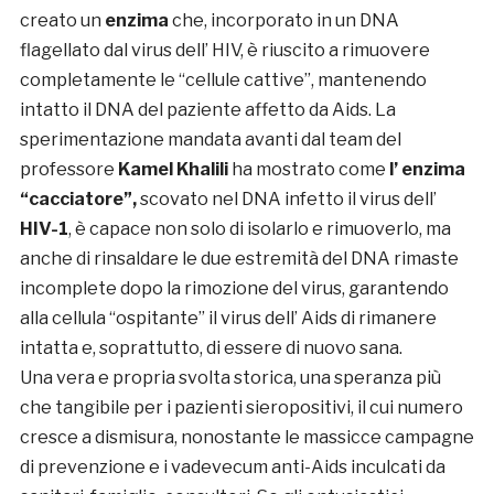
creato un
enzima
che, incorporato in un DNA
flagellato dal virus dell’ HIV, è riuscito a rimuovere
completamente le “cellule cattive”, mantenendo
intatto il DNA del paziente affetto da Aids. La
sperimentazione mandata avanti dal team del
professore
Kamel Khalili
ha mostrato come
l’ enzima
“cacciatore”,
scovato nel DNA infetto il virus dell’
HIV-1
, è capace non solo di isolarlo e rimuoverlo, ma
anche di rinsaldare le due estremità del DNA rimaste
incomplete dopo la rimozione del virus, garantendo
alla cellula “ospitante” il virus dell’ Aids di rimanere
intatta e, soprattutto, di essere di nuovo sana.
Una vera e propria svolta storica, una speranza più
che tangibile per i pazienti sieropositivi, il cui numero
cresce a dismisura, nonostante le massicce campagne
di prevenzione e i vadevecum anti-Aids inculcati da