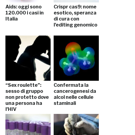
Aids: oggi sono
Crispr cas9: nome
120.000 i casi in
esotico, speranza
Italia
di cura con
l’editing genomico
“Sex roulette”:
Confermata la
sesso di gruppo
cancerogenesi da
non protetto dove
alcol nelle cellule
una persona ha
staminali
l’HIV