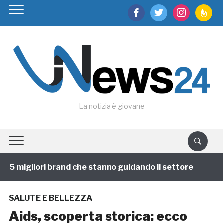
facebook
twitter
instagram
feedburn
La notizia è giovane
5 migliori brand che stanno guidando il settore
1 an
SALUTE E BELLEZZA
Aids, scoperta storica: ecco