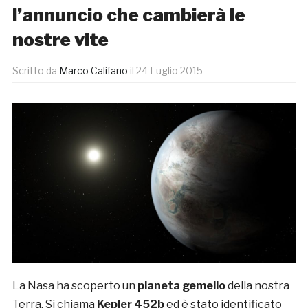
l’annuncio che cambierà le
nostre vite
Scritto da
Marco Califano
il
24 Luglio 2015
La Nasa ha scoperto un
pianeta gemello
della nostra
Terra. Si chiama
Kepler 452b
ed è stato identificato