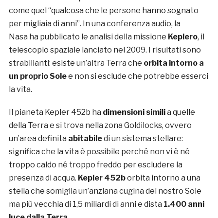
come quel “qualcosa che le persone hanno sognato
per migliaia di anni”. In una conferenza audio, la
Nasa ha pubblicato le analisi della missione
Keplero
, il
telescopio spaziale lanciato nel 2009. I risultati sono
strabilianti: esiste un’altra Terra che
orbita intorno a
un proprio Sole
e non si esclude che potrebbe esserci
la vita.
Il pianeta Kepler 452b ha
dimensioni simili
a quelle
della Terra e si trova nella zona Goldilocks, ovvero
un’area definita
abitabile
di un sistema stellare:
significa che la vita è possibile perché non vi è né
troppo caldo né troppo freddo per escludere la
presenza di acqua.
Kepler 452b
orbita intorno a una
stella che somiglia un’anziana cugina del nostro Sole
ma più vecchia di 1,5 miliardi di anni e dista
1.400 anni
luce dalla Terra
.