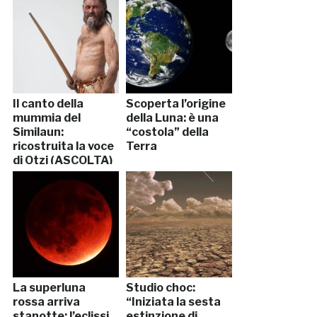
Il canto della
Scoperta l’origine
mummia del
della Luna: è una
Similaun:
“costola” della
ricostruita la voce
Terra
di Otzi (ASCOLTA)
La superluna
Studio choc:
rossa arriva
“Iniziata la sesta
stanotte: l’eclissi
estinzione di