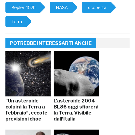
Kepler 452b
NASA
scoperta
Terra
POTREBBE INTERESSARTI ANCHE
“Un asteroide
L’asteroide 2004
colpirà la Terra a
BL86 oggi sfiorerà
febbraio”, ecco le
la Terra. Visibile
previsioni choc
dall’Italia