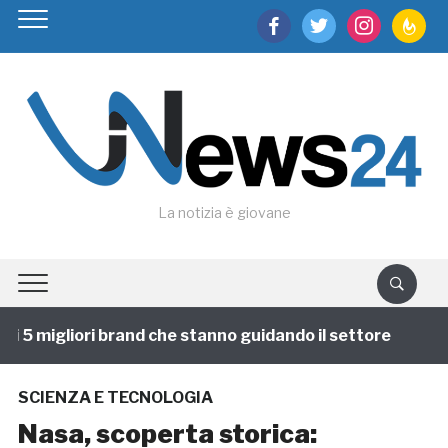
facebook
twitter
instagram
feedburn
La notizia è giovane
 5 migliori brand che stanno guidando il settore
1 an
SCIENZA E TECNOLOGIA
Nasa, scoperta storica: