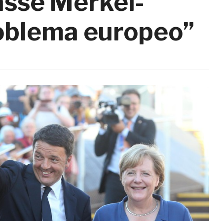
asse Merkel-
roblema europeo”