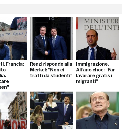
i, Francia:
Renzi risponde alla
Immigrazione,
ito
Merkel: “Non ci
Alfano choc: “Far
lia.
tratti da studenti”
lavorare gratis i
tare
migranti”
gen”