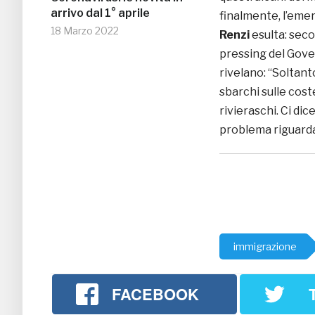
arrivo dal 1° aprile
finalmente, l’eme
18 Marzo 2022
Renzi
esulta: seco
pressing del Gover
rivelano: “Soltant
sbarchi sulle cos
rivieraschi. Ci di
problema riguarda 
immigrazione
FACEBOOK