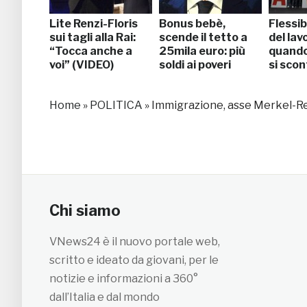
Lite Renzi-Floris
Bonus bebè,
Flessibi
sui tagli alla Rai:
scende il tetto a
del lav
“Tocca anche a
25mila euro: più
quando
voi” (VIDEO)
soldi ai poveri
si sco
Home
»
POLITICA
»
Immigrazione, asse Merkel-Re
Chi siamo
VNews24 è il nuovo portale web,
scritto e ideato da giovani, per le
notizie e informazioni a 360°
dall’Italia e dal mondo