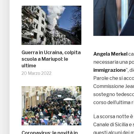
Guerra in Ucraina, colpita
Angela Merkel
ca
scuola a Mariupol: le
necessaria una po
ultime
immigrazione
”, 
20 Marzo 2022
Parole che si acc
Commissione Jean-
sostegno tedesco p
corso dell’ultima 
La scorsa notte è
Canale di Sicilia e
questi alcuni dei 
Coronavirus: le novità in