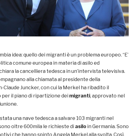
mbia idea: quello dei migranti è un problema europeo. “E’
litica comune europea in materia di asilo ed
dichiara la cancelliera tedesca in un’intervista televisiva.
ompagnano alla chiamata al presidente della
Claude Juncker, con cui la Merkel ha ribadito il
er il piano di ripartizione dei
migranti
, approvato nel
riunione.
 stata una nave tedesca a salvare 103 migranti nel
 sono oltre 600mila le richieste di
asilo
in Germania. Sono
motivi che hanno spinto Angela Merkel alla svolta. Così,