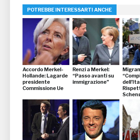
POTREBBE INTERESSARTI ANCHE
Accordo Merkel-
Renzi a Merkel:
Migrant
Hollande: Lagarde
“Passo avanti su
“Comp
presidente
immigrazione”
dell’Ita
Commissione Ue
Rispet
Schen