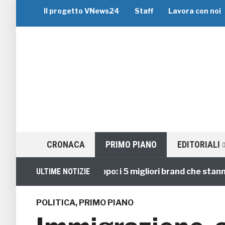
Il progetto VNews24
Staff
Lavora con noi
CRONACA
PRIMO PIANO
EDITORIALI
Viaggi di Gruppo: i 5 migliori brand che stanno gui
ULTIME NOTIZIE
POLITICA
,
PRIMO PIANO