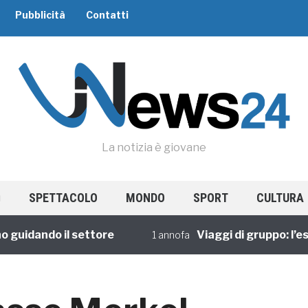
Pubblicità
Contatti
La notizia è giovane
SPETTACOLO
MONDO
SPORT
CULTURA
dando il settore
Viaggi di gruppo: l’esper
1 annofa