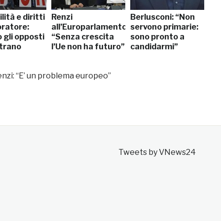
lità e diritti
Renzi
Berlusconi: “Non
oratore:
all’Europarlamento:
servono primarie:
 gli opposti
“Senza crescita
sono pronto a
ntrano
l’Ue non ha futuro”
candidarmi”
nzi: “E’ un problema europeo”
Tweets by VNews24