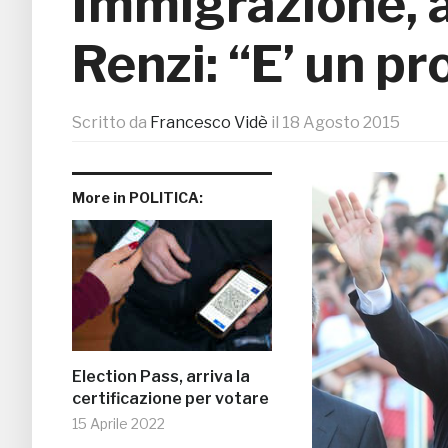
Immigrazione, 
Renzi: “E’ un p
Scritto da
Francesco Vidè
il
18 Agosto 2015
More in POLITICA:
Election Pass, arriva la
certificazione per votare
15 Aprile 2022