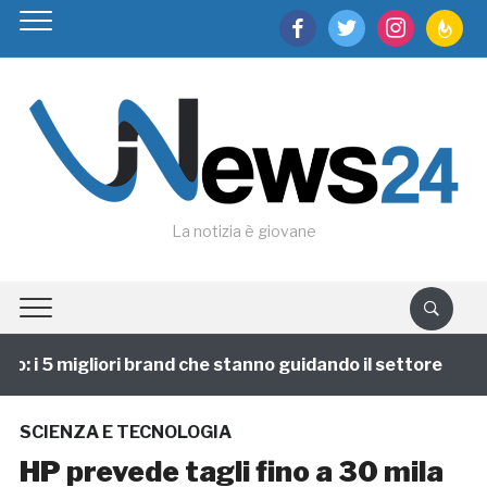
facebook
twitter
instagram
feedburn
La notizia è giovane
 i 5 migliori brand che stanno guidando il settore
1
SCIENZA E TECNOLOGIA
HP prevede tagli fino a 30 mila