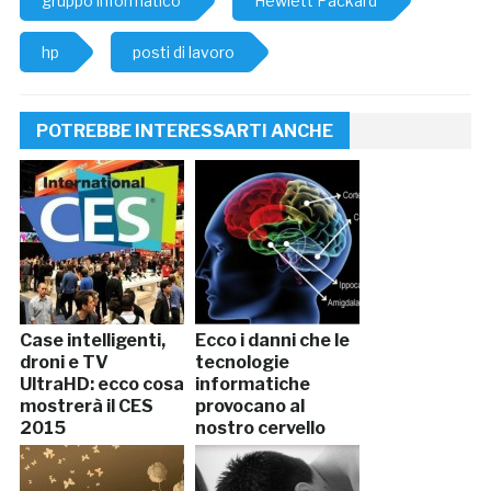
gruppo informatico
Hewlett Packard
hp
posti di lavoro
POTREBBE INTERESSARTI ANCHE
Case intelligenti,
Ecco i danni che le
droni e TV
tecnologie
UltraHD: ecco cosa
informatiche
mostrerà il CES
provocano al
2015
nostro cervello