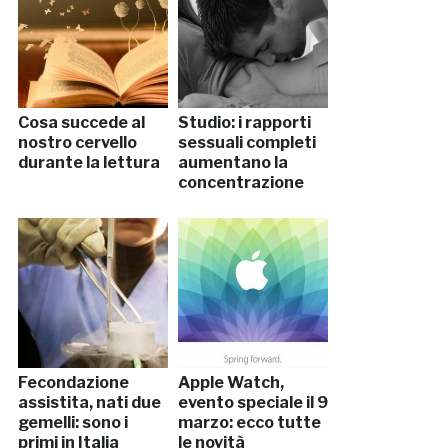
Cosa succede al
Studio: i rapporti
nostro cervello
sessuali completi
durante la lettura
aumentano la
concentrazione
Fecondazione
Apple Watch,
assistita, nati due
evento speciale il 9
gemelli: sono i
marzo: ecco tutte
primi in Italia
le novità