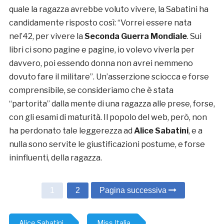
quale la ragazza avrebbe voluto vivere, la Sabatini ha
candidamente risposto così: “Vorrei essere nata
nel’42, per vivere la
Seconda Guerra Mondiale
. Sui
libri ci sono pagine e pagine, io volevo viverla per
davvero, poi essendo donna non avrei nemmeno
dovuto fare il militare”. Un’asserzione sciocca e forse
comprensibile, se consideriamo che è stata
“partorita” dalla mente di una ragazza alle prese, forse,
con gli esami di maturità. Il popolo del web, però, non
ha perdonato tale leggerezza ad
Alice Sabatini
, e a
nulla sono servite le giustificazioni postume, e forse
ininfluenti, della ragazza.
1
2
Pagina successiva
Alice Sabatini
Miss Italia