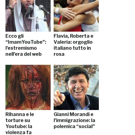
Ecco gli
Flavia, Roberta e
“ImamYouTube”:
Valeria: orgoglio
l’estremismo
italiano tutto in
nell’era del web
rosa
Rihanna e le
Gianni Morandi e
torture su
l’immigrazione: la
Youtube: la
polemica “social”
violenza fa