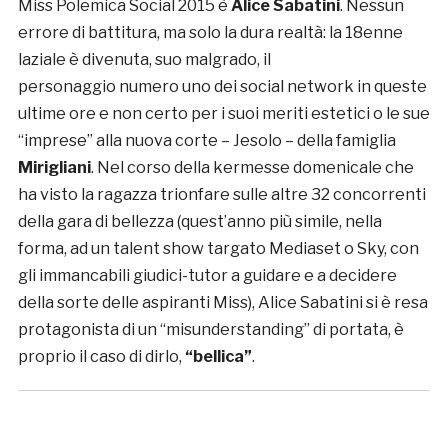
Miss Polemica Social 2015 è
Alice Sabatini
. Nessun
errore di battitura, ma solo la dura realtà: la 18enne
laziale è divenuta, suo malgrado, il
personaggio numero uno dei social network in queste
ultime ore e non certo per i suoi meriti estetici o le sue
“imprese” alla nuova corte – Jesolo – della famiglia
Mirigliani
. Nel corso della kermesse domenicale che
ha visto la ragazza trionfare sulle altre 32 concorrenti
della gara di bellezza (quest’anno più simile, nella
forma, ad un talent show targato Mediaset o Sky, con
gli immancabili giudici-tutor a guidare e a decidere
della sorte delle aspiranti Miss), Alice Sabatini si è resa
protagonista di un “misunderstanding” di portata, è
proprio il caso di dirlo,
“bellica”
.