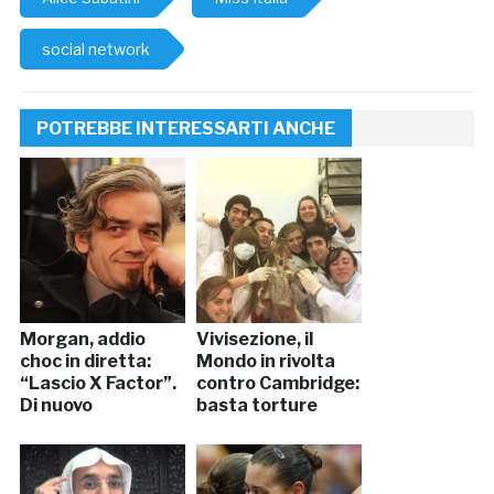
social network
POTREBBE INTERESSARTI ANCHE
Morgan, addio
Vivisezione, il
choc in diretta:
Mondo in rivolta
“Lascio X Factor”.
contro Cambridge:
Di nuovo
basta torture