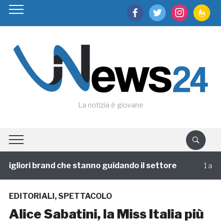
facebook
twitter
instagram
feedburn
La notizia è giovane
igliori brand che stanno guidando il settore
1 annofa
EDITORIALI
,
SPETTACOLO
Alice Sabatini, la Miss Italia più