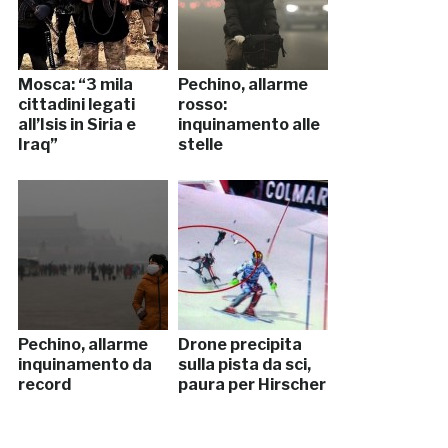
Mosca: “3 mila
Pechino, allarme
cittadini legati
rosso:
all’Isis in Siria e
inquinamento alle
Iraq”
stelle
Pechino, allarme
Drone precipita
inquinamento da
sulla pista da sci,
record
paura per Hirscher