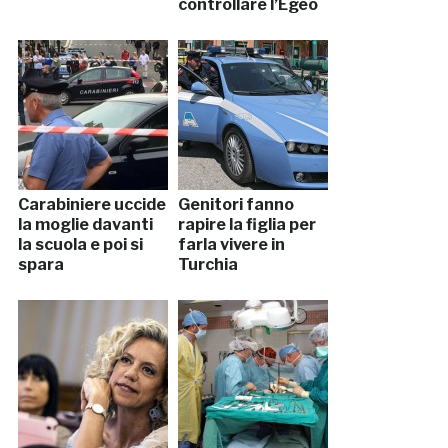
controllare l’Egeo
Carabiniere uccide
Genitori fanno
la moglie davanti
rapire la figlia per
la scuola e poi si
farla vivere in
spara
Turchia