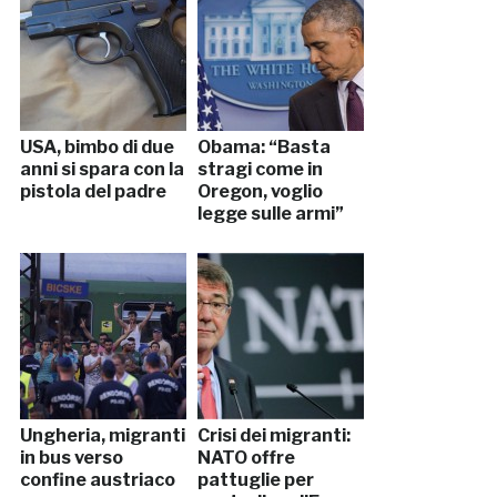
USA, bimbo di due
Obama: “Basta
anni si spara con la
stragi come in
pistola del padre
Oregon, voglio
legge sulle armi”
Ungheria, migranti
Crisi dei migranti:
in bus verso
NATO offre
confine austriaco
pattuglie per