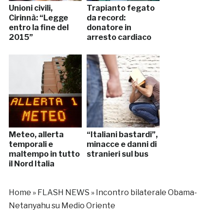
Unioni civili,
Trapianto fegato
Cirinnà: “Legge
da record:
entro la fine del
donatore in
2015”
arresto cardiaco
Meteo, allerta
“Italiani bastardi”,
temporali e
minacce e danni di
maltempo in tutto
stranieri sul bus
il Nord Italia
Home
»
FLASH NEWS
»
Incontro bilaterale Obama-
Netanyahu su Medio Oriente