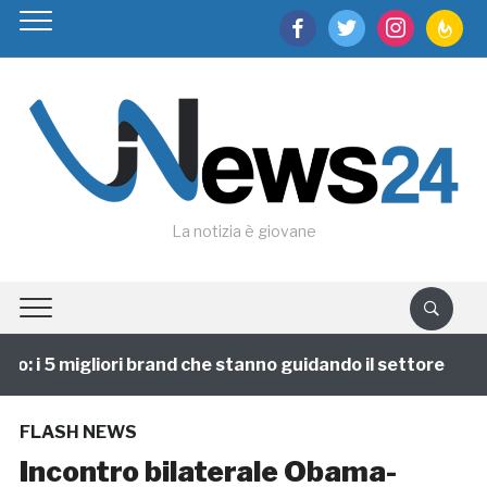
facebook
twitter
instagram
feedburn
La notizia è giovane
: i 5 migliori brand che stanno guidando il settore
1
FLASH NEWS
Incontro bilaterale Obama-