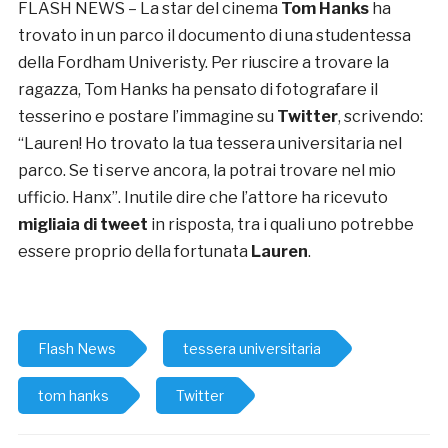
FLASH NEWS – La star del cinema
Tom Hanks
ha
trovato in un parco il documento di una studentessa
della Fordham Univeristy. Per riuscire a trovare la
ragazza, Tom Hanks ha pensato di fotografare il
tesserino e postare l’immagine su
Twitter
, scrivendo:
“Lauren! Ho trovato la tua tessera universitaria nel
parco. Se ti serve ancora, la potrai trovare nel mio
ufficio. Hanx”. Inutile dire che l’attore ha ricevuto
migliaia di tweet
in risposta, tra i quali uno potrebbe
essere proprio della fortunata
Lauren
.
Flash News
tessera universitaria
tom hanks
Twitter