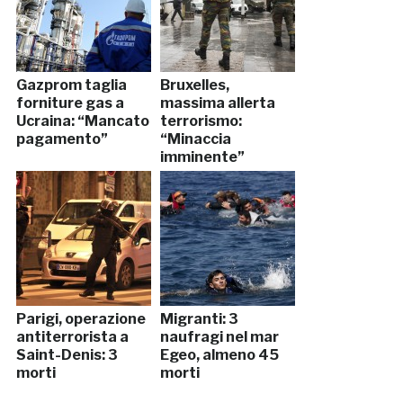
Gazprom taglia
Bruxelles,
forniture gas a
massima allerta
Ucraina: “Mancato
terrorismo:
pagamento”
“Minaccia
imminente”
Parigi, operazione
Migranti: 3
antiterrorista a
naufragi nel mar
Saint-Denis: 3
Egeo, almeno 45
morti
morti