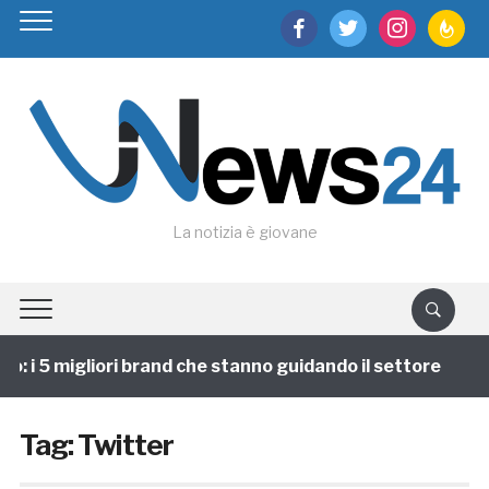
facebook
twitter
instagram
feedburn
La notizia è giovane
 i 5 migliori brand che stanno guidando il settore
1
Tag:
Twitter