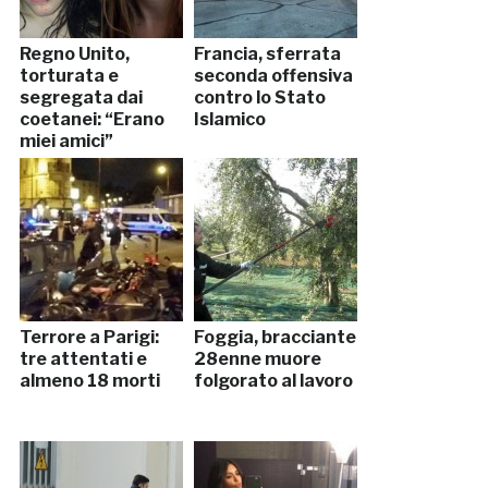
Regno Unito,
Francia, sferrata
torturata e
seconda offensiva
segregata dai
contro lo Stato
coetanei: “Erano
Islamico
miei amici”
Terrore a Parigi:
Foggia, bracciante
tre attentati e
28enne muore
almeno 18 morti
folgorato al lavoro