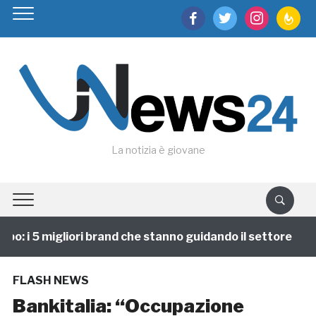
facebook
twitter
instagram
feedburn
La notizia è giovane
: i 5 migliori brand che stanno guidando il settore
FLASH NEWS
Bankitalia: “Occupazione