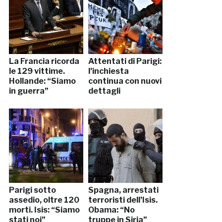
La Francia ricorda
Attentati di Parigi:
le 129 vittime.
l’inchiesta
Hollande: “Siamo
continua con nuovi
in guerra”
dettagli
Parigi sotto
Spagna, arrestati
assedio, oltre 120
terroristi dell’Isis.
morti. Isis: “Siamo
Obama: “No
stati noi”
truppe in Siria”