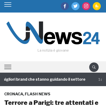
facebook
twitter
instagram
feedburn
La notizia è giovane
migliori brand che stanno guidando il settore
1 annof
CRONACA
,
FLASH NEWS
Terrore a Parigi: tre attentati e