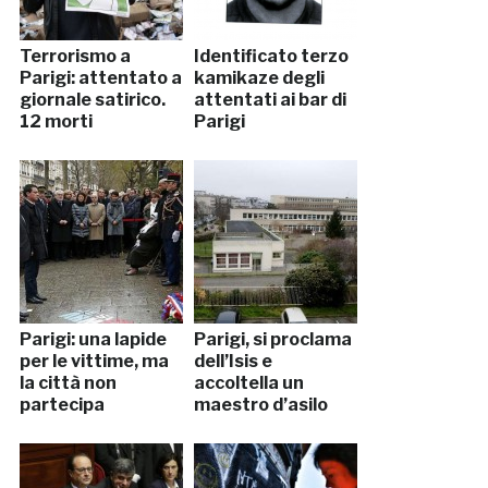
Terrorismo a
Identificato terzo
Parigi: attentato a
kamikaze degli
giornale satirico.
attentati ai bar di
12 morti
Parigi
Parigi: una lapide
Parigi, si proclama
per le vittime, ma
dell’Isis e
la città non
accoltella un
partecipa
maestro d’asilo