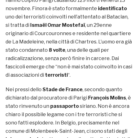
hanno colpito Parigi causando 129 morti venerdì 13
novembre. Finora è stato formalmente
identificato
uno dei terroristi coinvolti nell’attentato al Bataclan,
si tratta di
Ismaël Omar Mostefaï
, un 29enne
originario di Courcouronnes e residente nel quartiere
de La Madeleine, nella città di Chartres. L’uomo era già
stato condannato
8 volte
, una delle quali per
radicalizzazione, senza però finire in carcere. Dai
fascicoli emerge che “non è mai stato coinvolto in casi
di associazioni di
terroristi
“.
Nei pressi dello
Stade de France
, secondo quanto
dichiarato dal procuratore di Parigi
François Molins
, è
stato rinvenuto un
passaporto
siriano. Non è ancora
chiaro il possibile legame con i tre terroristi che si
sono fatti esplodere. In Belgio, precisamente nel
comune di Molenbeek-Saint-Jean, ci sono stati degli