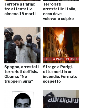
Terrore a Parigi:
Terroristi
tre attentati e
arrestati in Italia,
almeno 18 morti
ecco dove
volevano colpire
Spagna, arrestati
Strage a Parigi,
terroristi dell’Isis.
otto morti in un
Obama: “No
incendio. Fermato
truppe in Siria”
sospetto