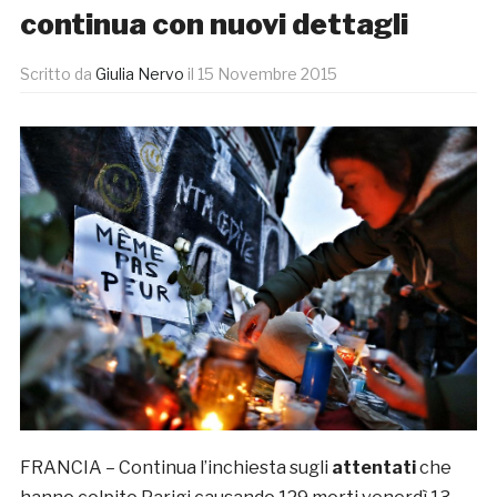
continua con nuovi dettagli
Scritto da
Giulia Nervo
il
15 Novembre 2015
FRANCIA – Continua l’inchiesta sugli
attentati
che