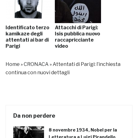
Identificato terzo
Attacchi di Parigi:
kamikaze degli
Isis pubblica nuovo
attentati ai bar di
raccapricciante
Parigi
video
Home
»
CRONACA
»
Attentati di Parigi: l’inchiesta
continua con nuovi dettagli
Da non perdere
8 novembre 1934, Nobel per la
Letteratura a Luigi Pirandello