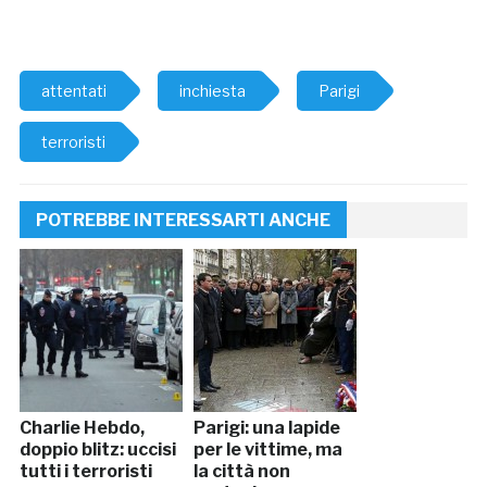
attentati
inchiesta
Parigi
terroristi
POTREBBE INTERESSARTI ANCHE
Charlie Hebdo,
Parigi: una lapide
doppio blitz: uccisi
per le vittime, ma
tutti i terroristi
la città non