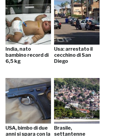
India, nato
Usa: arrestato il
bambino record di
cecchino di San
6,5 kg
Diego
USA, bimbo di due
Brasile,
anni si spara con la
settantenne