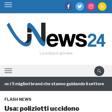
facebook
twitter
instagram
feedburn
La notizia è giovane
o: i 5 migliori brand che stanno guidando il settore
FLASH NEWS
Usa: poliziotti uccidono