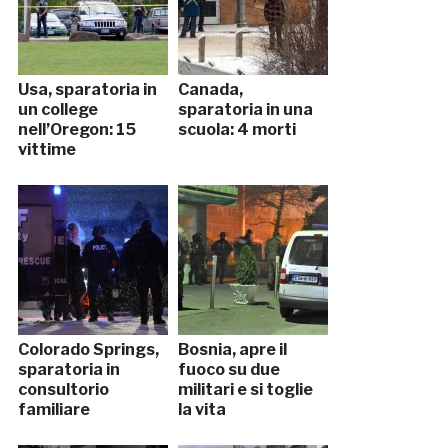
Usa, sparatoria in
Canada,
un college
sparatoria in una
nell’Oregon: 15
scuola: 4 morti
vittime
Colorado Springs,
Bosnia, apre il
sparatoria in
fuoco su due
consultorio
militari e si toglie
familiare
la vita