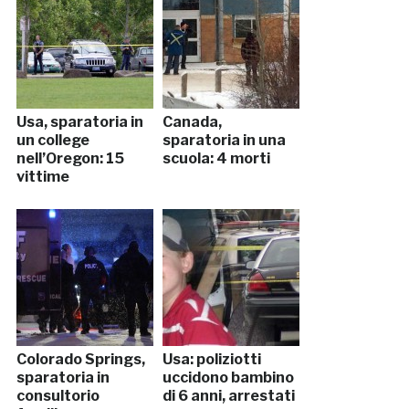
Usa, sparatoria in
Canada,
un college
sparatoria in una
nell’Oregon: 15
scuola: 4 morti
vittime
Colorado Springs,
Usa: poliziotti
sparatoria in
uccidono bambino
consultorio
di 6 anni, arrestati