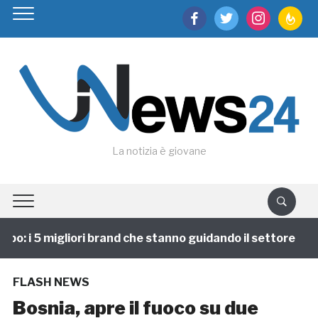
facebook
twitter
instagram
feedburn
La notizia è giovane
o: i 5 migliori brand che stanno guidando il settore
FLASH NEWS
Bosnia, apre il fuoco su due