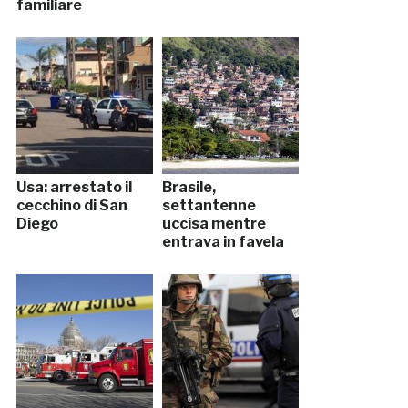
familiare
Usa: arrestato il
Brasile,
cecchino di San
settantenne
Diego
uccisa mentre
entrava in favela