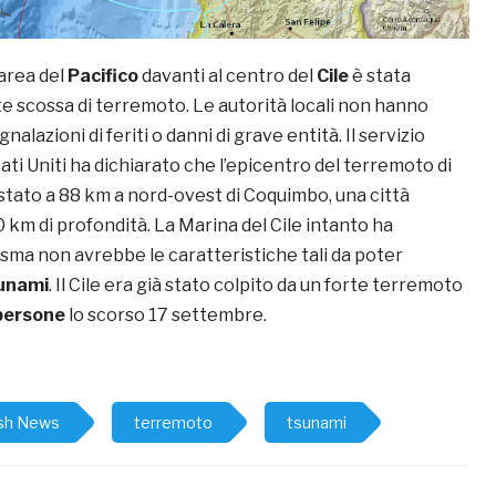
area del
Pacifico
davanti al centro del
Cile
è stata
te scossa di terremoto. Le autorità locali non hanno
nalazioni di feriti o danni di grave entità. Il servizio
ati Uniti ha dichiarato che l’epicentro del terremoto di
stato a 88 km a nord-ovest di Coquimbo, una città
10 km di profondità. La Marina del Cile intanto ha
isma non avrebbe le caratteristiche tali da poter
unami
. Il Cile era già stato colpito da un forte terremoto
persone
lo scorso 17 settembre.
sh News
terremoto
tsunami