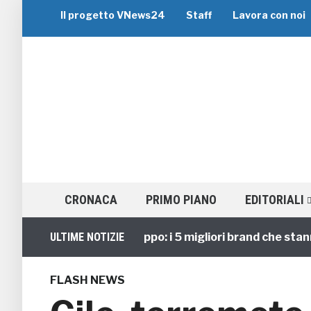
Il progetto VNews24
Staff
Lavora con noi
CRONACA
PRIMO PIANO
EDITORIALI
Viaggi di Gruppo: i 5 migliori brand che stanno g
ULTIME NOTIZIE
FLASH NEWS