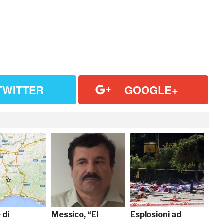
TWITTER
GOOGLE+
 di
Messico, “El
Esplosioni ad