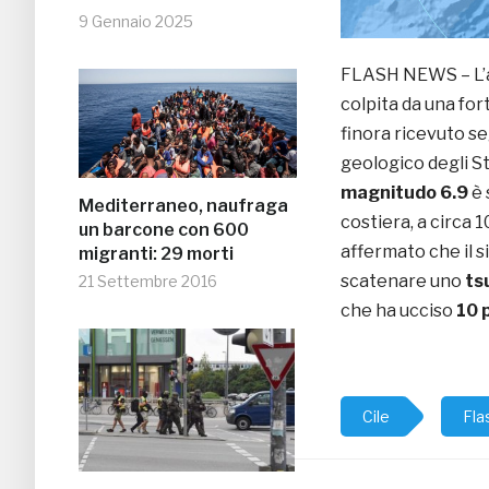
9 Gennaio 2025
FLASH NEWS – L’
colpita da una for
finora ricevuto seg
geologico degli St
magnitudo 6.9
è 
Mediterraneo, naufraga
costiera, a circa 
un barcone con 600
affermato che il s
migranti: 29 morti
scatenare uno
ts
21 Settembre 2016
che ha ucciso
10 
Cile
Fla