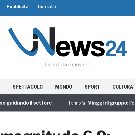
Pubblicità
Contatti
La notizia è giovane
SPETTACOLO
MONDO
SPORT
CULTURA
uidando il settore
Viaggi di gruppo: l’espe
1 annofa