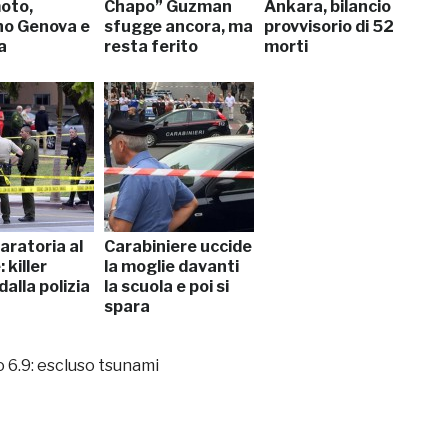
oto,
Chapo” Guzman
Ankara, bilancio
o Genova e
sfugge ancora, ma
provvisorio di 52
a
resta ferito
morti
aratoria al
Carabiniere uccide
 killer
la moglie davanti
dalla polizia
la scuola e poi si
spara
 6.9: escluso tsunami