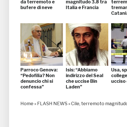
da terremoto e
magnitudo 3.8 tra
terrem
bufere di neve
Italia e Francia
treman
Catani
Parroco Genova:
Isis: “Abbiamo
Usa, sp
“Pedofilia? Non
indirizzo del Seal
college:
denuncio chi si
che uccise Bin
ucciso 
confessa”
Laden”
Home
»
FLASH NEWS
»
Cile, terremoto magnitudo