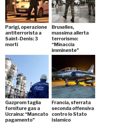
Parigi, operazione
Bruxelles,
antiterrorista a
massima allerta
Saint-Denis: 3
terrorismo:
morti
“Minaccia
imminente”
Gazprom taglia
Francia, sferrata
forniture gas a
seconda offensiva
Ucraina: “Mancato
contro lo Stato
pagamento”
Islamico