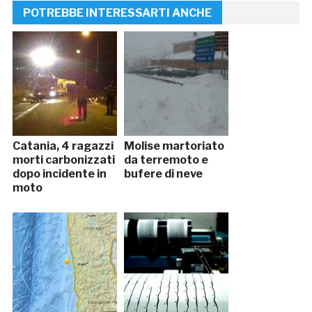
POTREBBE INTERESSARTI ANCHE
Catania, 4 ragazzi
Molise martoriato
morti carbonizzati
da terremoto e
dopo incidente in
bufere di neve
moto