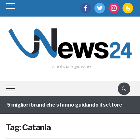
facebook
twitter
instagram
feedburn
La notizia è giovane
 5 migliori brand che stanno guidando il settore
1 an
Tag:
Catania