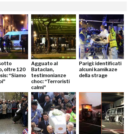
sotto
Agguato al
Parigi: identificati
, oltre 120
Bataclan,
alcuni kamikaze
Isis: “Siamo
testimonianze
della strage
oi”
choc: “Terroristi
calmi”