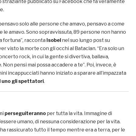
o straziante pubblicato su Facebook che fa veramente
e.
 pensavo solo alle persone che amavo, pensavo a come
he le amavo. Sono sopravvissuta, 89 persone non hanno
a fortuna”, racconta
Isobel
nel suo lungo post su
 visto la morte con gli occhi al Bataclan. “Era solo un
ncerto rock, in cui la gente si divertiva, ballava,
e. Non pensi mai possa accadere a te”. Poi, invece, è
ini incappucciati hanno iniziato a sparare all’impazzata
uno gli spettatori
.
mi
perseguiteranno
per tutta la vita. Immagine di
’essere umano, di nessuna considerazione per la vita.
ha rassicurato tutto il tempo mentre era a terra, per le