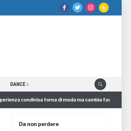
facebook
twitter
instagram
feedburner
DANCE
enza condivisa torna di moda ma cambia faccia
4 anni
Da non perdere