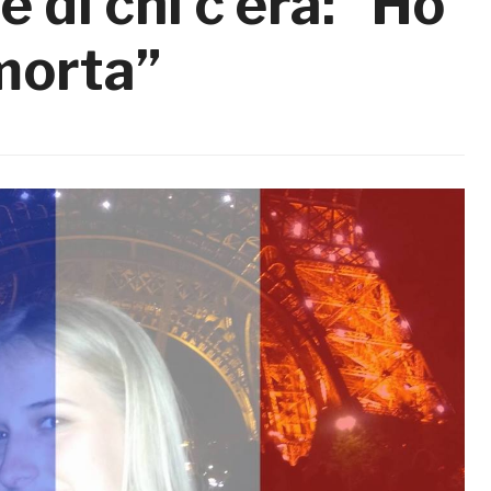
e di chi c’era: “Ho
 morta”