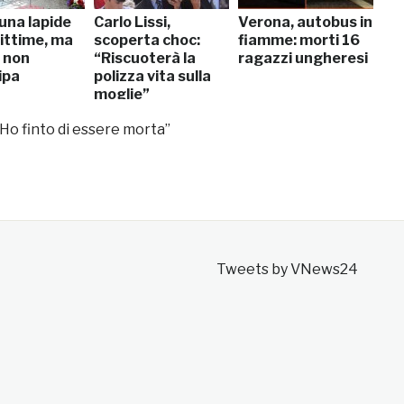
 una lapide
Carlo Lissi,
Verona, autobus in
vittime, ma
scoperta choc:
fiamme: morti 16
à non
“Riscuoterà la
ragazzi ungheresi
ipa
polizza vita sulla
moglie”
 “Ho finto di essere morta”
Tweets by VNews24