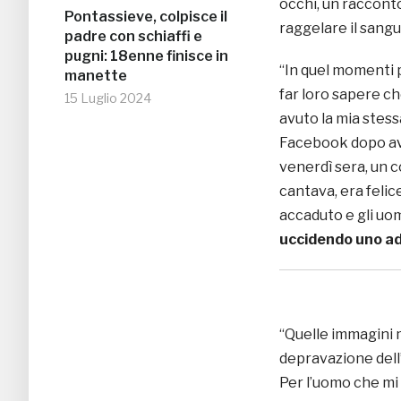
occhi, un raccont
Pontassieve, colpisce il
raggelare il sangu
padre con schiaffi e
pugni: 18enne finisce in
“In quel momenti
manette
far loro sapere c
15 Luglio 2024
avuto la mia stess
Facebook dopo aver
venerdì sera, un co
cantava, era felic
accaduto e gli uom
uccidendo uno ad 
“Quelle immagini 
depravazione dell
Per l’uomo che mi 