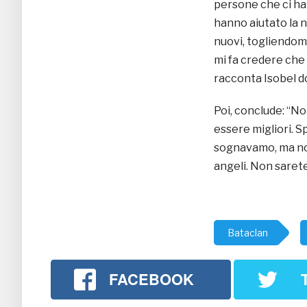
persone che ci han
hanno aiutato la n
nuovi, togliendomi
mi fa credere che
racconta Isobel d
Poi, conclude: “No
essere migliori. S
sognavamo, ma non
angeli. Non sarete
Bataclan
FACEBOOK