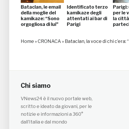
Bataclan, le email
Identificato terzo
Parigi:
della moglie del
kamikaze degli
per le 
kamikaze: “Sono
attentati ai bar di
la citt
orgogliosa di lui”
Parigi
partec
Home
»
CRONACA
»
Bataclan, la voce di chi c’era:
Chi siamo
VNews24 è il nuovo portale web,
scritto e ideato da giovani, per le
notizie e informazioni a 360°
dall’Italia e dal mondo