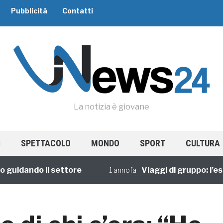
Pubblicità
Contatti
La notizia è giovane
SPETTACOLO
MONDO
SPORT
CULTURA
dando il settore
Viaggi di gruppo: l’esperi
1 annofa