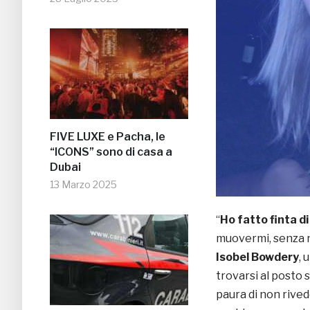
FIVE LUXE e Pacha, le
“ICONS” sono di casa a
Dubai
13 Marzo 2025
“
Ho fatto finta d
muovermi, senza n
Isobel Bowdery
, 
trovarsi al posto
paura di non rived