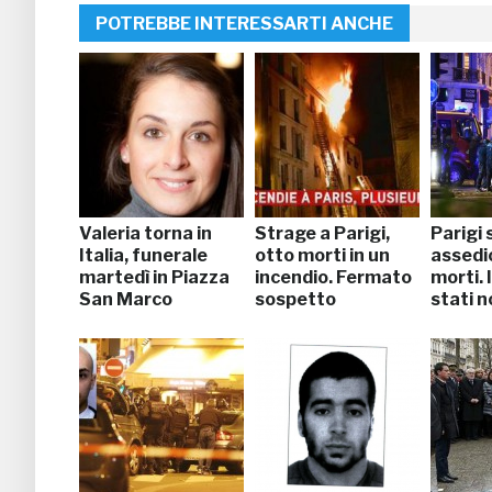
POTREBBE INTERESSARTI ANCHE
Valeria torna in
Strage a Parigi,
Parigi 
Italia, funerale
otto morti in un
assedio
martedì in Piazza
incendio. Fermato
morti. 
San Marco
sospetto
stati n