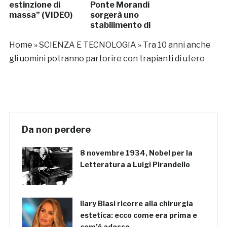
estinzione di
Ponte Morandi
massa” (VIDEO)
sorgerà uno
stabilimento di
grafene
Home
»
SCIENZA E TECNOLOGIA
»
Tra 10 anni anche
gli uomini potranno partorire con trapianti di utero
Da non perdere
8 novembre 1934, Nobel per la
Letteratura a Luigi Pirandello
Ilary Blasi ricorre alla chirurgia
estetica: ecco come era prima e
com’è adesso…