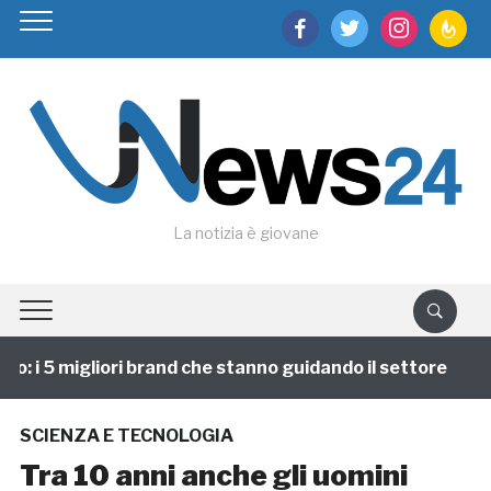
facebook
twitter
instagram
feedburn
La notizia è giovane
 i 5 migliori brand che stanno guidando il settore
1
SCIENZA E TECNOLOGIA
Tra 10 anni anche gli uomini