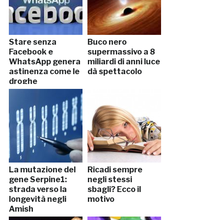
Stare senza
Buco nero
Facebook e
supermassivo a 8
WhatsApp genera
miliardi di anni luce
astinenza come le
dà spettacolo
droghe
La mutazione del
Ricadi sempre
gene Serpine1:
negli stessi
strada verso la
sbagli? Ecco il
longevità negli
motivo
Amish