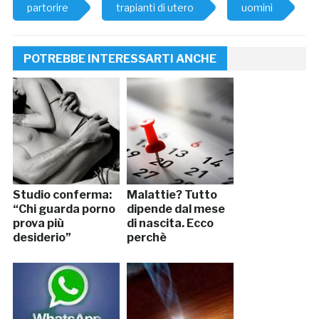
partorire
trapianti di utero
uomini
POTREBBE INTERESSARTI ANCHE
Studio conferma:
Malattie? Tutto
“Chi guarda porno
dipende dal mese
prova più
di nascita. Ecco
desiderio”
perchè