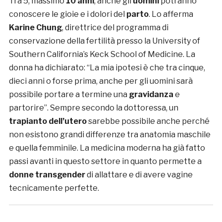
Tra 5, massimo
10 anni
, anche gli
uomini
potranno
conoscere le gioie e i dolori del
parto
. Lo afferma
Karine Chung
, direttrice del programma di
conservazione della fertilità presso la University of
Southern California’s Keck School of Medicine. La
donna ha dichiarato: “La mia ipotesi è che tra cinque,
dieci anni o forse prima, anche per gli uomini sarà
possibile portare a termine una
gravidanza
e
partorire”. Sempre secondo la dottoressa, un
trapianto dell’utero
sarebbe possibile anche perché
non esistono grandi differenze tra anatomia maschile
e quella femminile. La medicina moderna ha già fatto
passi avanti in questo settore in quanto permette a
donne transgender
di allattare e di avere vagine
tecnicamente perfette.