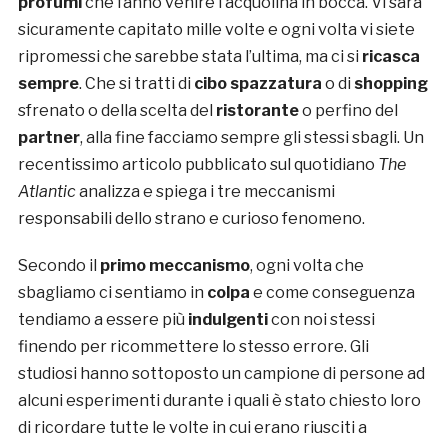
profumi
che fanno venire l’acquolina in bocca. Vi sarà
sicuramente capitato mille volte e ogni volta vi siete
ripromessi che sarebbe stata l’ultima, ma ci si
ricasca
sempre
. Che si tratti di
cibo spazzatura
o di
shopping
sfrenato o della scelta del
ristorante
o perfino del
partner
, alla fine facciamo sempre gli stessi sbagli. Un
recentissimo articolo pubblicato sul quotidiano
The
Atlantic
analizza e spiega i tre meccanismi
responsabili dello strano e curioso fenomeno.
Secondo il
primo meccanismo
, ogni volta che
sbagliamo ci sentiamo in
colpa
e come conseguenza
tendiamo a essere più
indulgenti
con noi stessi
finendo per ricommettere lo stesso errore. Gli
studiosi hanno sottoposto un campione di persone ad
alcuni esperimenti durante i quali è stato chiesto loro
di ricordare tutte le volte in cui erano riusciti a