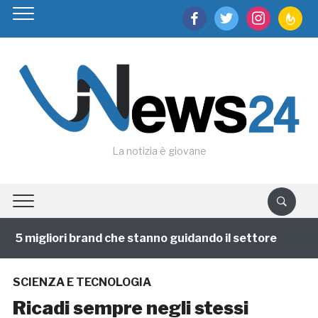
facebook
twitter
instagram
feedburn
La notizia è giovane
 5 migliori brand che stanno guidando il settore
1 an
SCIENZA E TECNOLOGIA
Ricadi sempre negli stessi