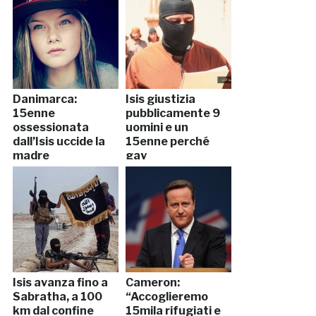
Danimarca:
Isis giustizia
15enne
pubblicamente 9
ossessionata
uomini e un
dall’Isis uccide la
15enne perché
madre
gay
Isis avanza fino a
Cameron:
Sabratha, a 100
“Accoglieremo
km dal confine
15mila rifugiati e