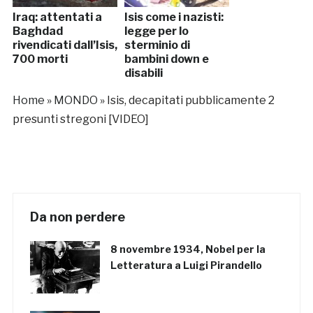
Iraq: attentati a
Isis come i nazisti:
Baghdad
legge per lo
rivendicati dall’Isis,
sterminio di
700 morti
bambini down e
disabili
Home
»
MONDO
»
Isis, decapitati pubblicamente 2
presunti stregoni [VIDEO]
Da non perdere
8 novembre 1934, Nobel per la
Letteratura a Luigi Pirandello