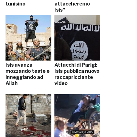
tunisino
attaccheremo
Isis”
Isis avanza
Attacchi di Parigi:
mozzando teste e
Isis pubblica nuovo
inneggiando ad
raccapricciante
Allah
video