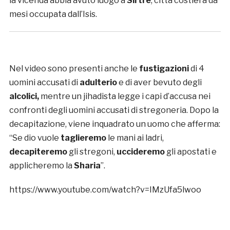
la vicenda abbia avuto luogo a
Sirtre
, città costiera da
mesi occupata dall’Isis.
Nel video sono presenti anche le
fustigazioni
di 4
uomini accusati di
adulterio
e di aver bevuto degli
alcolici,
mentre un jihadista legge i capi d’accusa nei
confronti degli uomini accusati di stregoneria. Dopo la
decapitazione, viene inquadrato un uomo che afferma:
“Se dio vuole
taglieremo
le mani ai ladri,
decapiteremo
gli stregoni,
uccideremo
gli apostati e
applicheremo la
Sharia
”.
https://www.youtube.com/watch?v=IMzUfa5lwoo