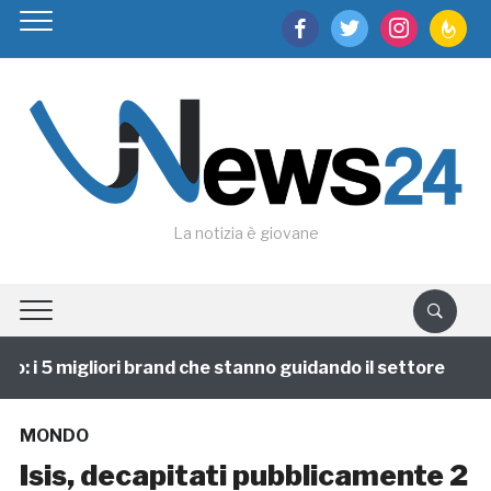
facebook
twitter
instagram
feedburn
La notizia è giovane
 i 5 migliori brand che stanno guidando il settore
1
MONDO
Isis, decapitati pubblicamente 2