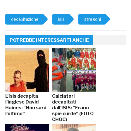
decapitazione
isis
stregoni
POTREBBE INTERESSARTI ANCHE
L’Isis decapita
Calciatori
l’inglese David
decapitati
Haines: “Non sarà
dall’ISIS: “Erano
l’ultimo”
spie curde” (FOTO
CHOC)