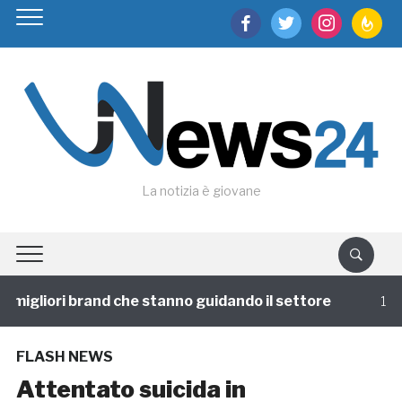
facebook
twitter
instagram
feedburn
La notizia è giovane
 migliori brand che stanno guidando il settore
1 anno
FLASH NEWS
Attentato suicida in