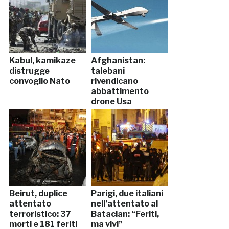
Kabul, kamikaze
Afghanistan:
distrugge
talebani
convoglio Nato
rivendicano
abbattimento
drone Usa
Beirut, duplice
Parigi, due italiani
attentato
nell’attentato al
terroristico: 37
Bataclan: “Feriti,
morti e 181 feriti
ma vivi”