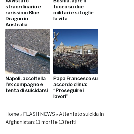
Avvistato
Bosnia, apre il
straordinario e
fuoco su due
rarissimo Blue
militari e si toglie
Dragon in
la vita
Australia
Napoli, accoltella
Papa Francesco su
l’ex compagno e
accordo clima:
tenta di suicidarsi
“Proseguire i
lavori”
Home
»
FLASH NEWS
»
Attentato suicida in
Afghanistan: 11 morti e 13 feriti