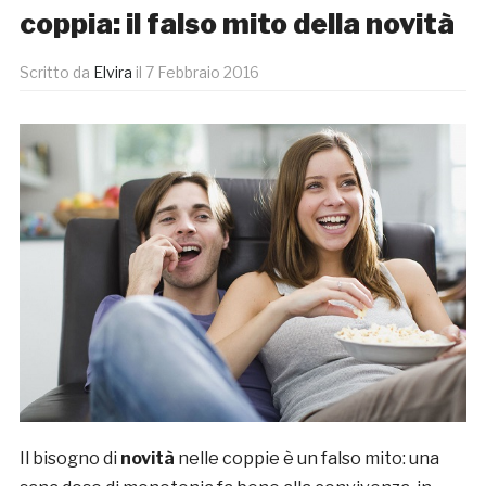
coppia: il falso mito della novità
Scritto da
Elvira
il
7 Febbraio 2016
Il bisogno di
novità
nelle coppie è un falso mito: una