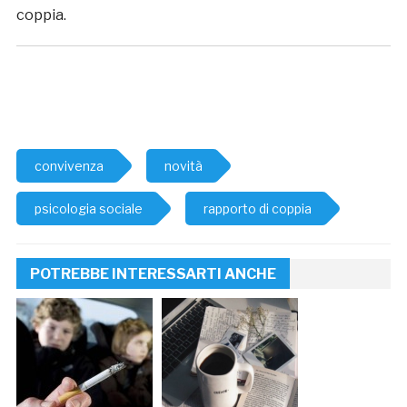
coppia.
convivenza
novità
psicologia sociale
rapporto di coppia
POTREBBE INTERESSARTI ANCHE