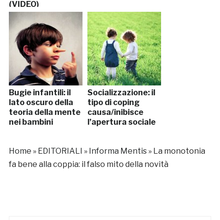
(VIDEO)
Bugie infantili: il
Socializzazione: il
lato oscuro della
tipo di coping
teoria della mente
causa/inibisce
nei bambini
l’apertura sociale
Home
»
EDITORIALI
»
Informa Mentis
»
La monotonia
fa bene alla coppia: il falso mito della novità