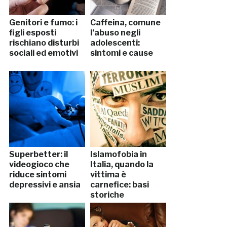
Genitori e fumo: i
Caffeina, comune
figli esposti
l’abuso negli
rischiano disturbi
adolescenti:
sociali ed emotivi
sintomi e cause
Superbetter: il
Islamofobia in
videogioco che
Italia, quando la
riduce sintomi
vittima è
depressivi e ansia
carnefice: basi
storiche