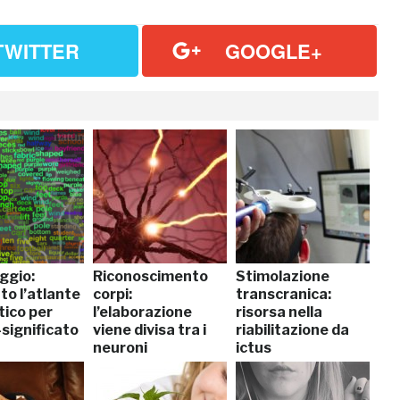
TWITTER
GOOGLE+
ggio:
Riconoscimento
Stimolazione
to l’atlante
corpi:
transcranica:
ico per
l’elaborazione
risorsa nella
significato
viene divisa tra i
riabilitazione da
neuroni
ictus