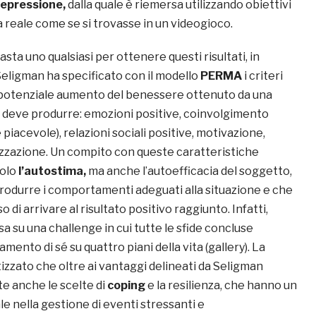
epressione,
dalla quale è riemersa utilizzando obiettivi
ita reale come se si trovasse in un videogioco.
asta uno qualsiasi per ottenere questi risultati, in
Seligman ha specificato con il modello
PERMA
i criteri
il potenziale aumento del benessere ottenuto da una
he deve produrre: emozioni positive, coinvolgimento
iacevole), relazioni sociali positive, motivazione,
izzazione. Un compito con queste caratteristiche
solo
l’autostima,
ma anche l’autoefficacia del soggetto,
produrre i comportamenti adeguati alla situazione e che
 di arrivare al risultato positivo raggiunto. Infatti,
a su una challenge in cui tutte le sfide concluse
mento di sé su quattro piani della vita (gallery). La
izzato che oltre ai vantaggi delineati da Seligman
e anche le scelte di
coping
e la resilienza, che hanno un
e nella gestione di eventi stressanti e