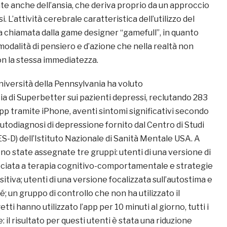
anche dell’ansia, che deriva proprio da un approccio
i. L’attività cerebrale caratteristica dell’utilizzo del
a chiamata dalla game designer “gamefull”, in quanto
odalità di pensiero e d’azione che nella realtà non
on la stessa immediatezza.
Università della Pennsylvania ha voluto
acia di Superbetter sui pazienti depressi, reclutando 283
’app tramite iPhone, aventi sintomi significativi secondo
 autodiagnosi di depressione fornito dal Centro di Studi
S-D) dell’Istituto Nazionale di Sanità Mentale USA. A
no state assegnate tre gruppi: utenti di una versione di
ciata a terapia cognitivo-comportamentale e strategie
sitiva; utenti di una versione focalizzata sull’autostima e
é; un gruppo di controllo che non ha utilizzato il
tti hanno utilizzato l’app per 10 minuti al giorno, tutti i
 il risultato per questi utenti è stata una riduzione