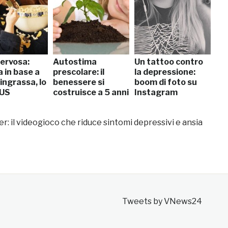
ervosa:
Autostima
Un tattoo contro
a in base a
prescolare: il
la depressione:
 ingrassa, lo
benessere si
boom di foto su
 US
costruisce a 5 anni
Instagram
r: il videogioco che riduce sintomi depressivi e ansia
Tweets by VNews24