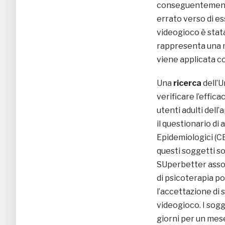
conseguentemente 
errato verso di ess
videogioco è stat
rappresenta una m
viene applicata c
Una
ricerca
dell’
verificare l’effic
utenti adulti dell
il questionario di
Epidemiologici (CE
questi soggetti so
SUperbetter asso
di psicoterapia po
l’accettazione di s
videogioco. I sogge
giorni per un mese: