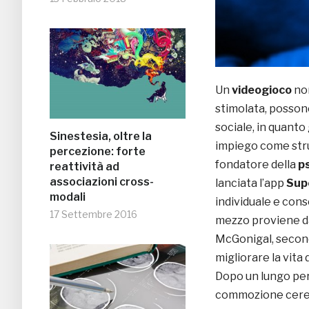
Un
videogioco
non
stimolata, possono
sociale, in quanto 
Sinestesia, oltre la
impiego come str
percezione: forte
fondatore della
p
reattività ad
associazioni cross-
lanciata l’app
Sup
modali
individuale e con
17 Settembre 2016
mezzo proviene da
McGonigal, second
migliorare la vita 
Dopo un lungo peri
commozione cerebr