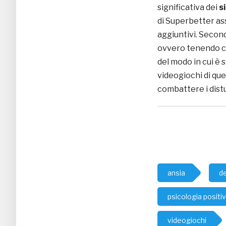
significativa dei
s
di Superbetter as
aggiuntivi. Second
ovvero tenendo co
del modo in cui è
videogiochi di que
combattere i distu
ansia
d
psicologia positi
videogiochi