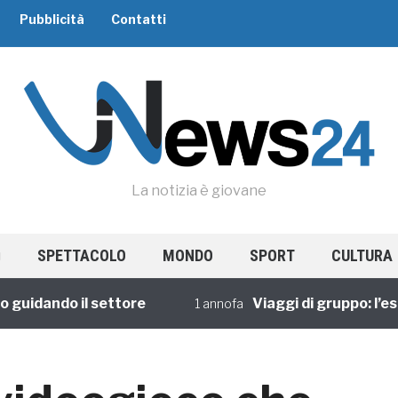
Pubblicità
Contatti
La notizia è giovane
SPETTACOLO
MONDO
SPORT
CULTURA
ando il settore
Viaggi di gruppo: l’esperie
1 annofa