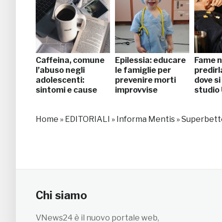
Caffeina, comune
Epilessia: educare
Fame n
l’abuso negli
le famiglie per
predirl
adolescenti:
prevenire morti
dove si
sintomi e cause
improvvise
studio
Home
»
EDITORIALI
»
Informa Mentis
»
Superbette
Chi siamo
VNews24 è il nuovo portale web,