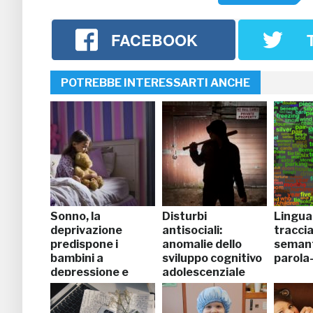
FACEBOOK
POTREBBE INTERESSARTI ANCHE
Sonno, la
Disturbi
Lingua
deprivazione
antisociali:
traccia
predispone i
anomalie dello
semant
bambini a
sviluppo cognitivo
parola-
depressione e
adolescenziale
ansia