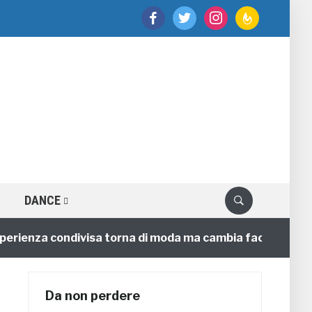
facebook
twitter
instagram
feedburner
DANCE
nza condivisa torna di moda ma cambia faccia
4 anni
Da non perdere