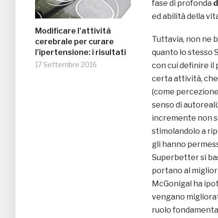
fase di profonda
d
ed abilità della v
Modificare l’attività
Tuttavia, non ne b
cerebrale per curare
l’ipertensione: i risultati
quanto lo stesso 
17 Settembre 2016
con cui definire 
certa attività, c
(come percezione p
senso di autoreal
incremente non 
stimolandolo a ri
gli hanno permesso
Superbetter si bas
portano al migliora
McGonigal ha ipot
vengano migliorat
ruolo fondamental