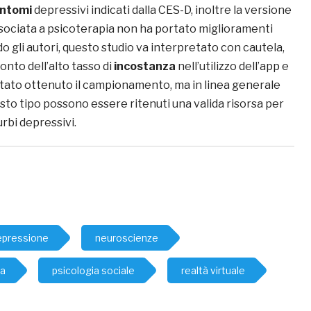
intomi
depressivi indicati dalla CES-D, inoltre la versione
sociata a psicoterapia non ha portato miglioramenti
o gli autori, questo studio va interpretato con cautela,
nto dell’alto tasso di
incostanza
nell’utilizzo dell’app e
 stato ottenuto il campionamento, ma in linea generale
sto tipo possono essere ritenuti una valida risorsa per
rbi depressivi.
epressione
neuroscienze
va
psicologia sociale
realtà virtuale