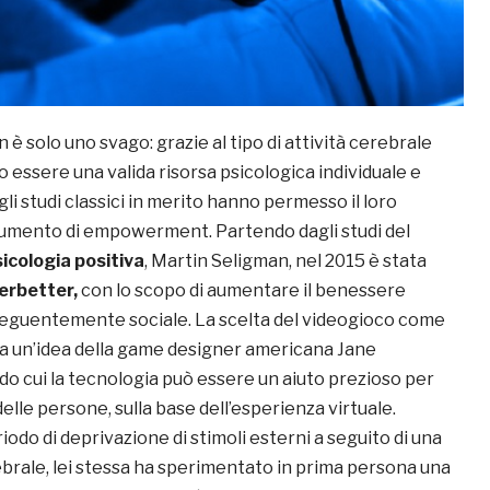
 è solo uno svago: grazie al tipo di attività cerebrale
 essere una valida risorsa psicologica individuale e
gli studi classici in merito hanno permesso il loro
umento di empowerment. Partendo dagli studi del
sicologia
positiva
, Martin Seligman, nel 2015 è stata
erbetter,
con lo scopo di aumentare il benessere
seguentemente sociale. La scelta del videogioco come
 un’idea della game designer americana Jane
o cui la tecnologia può essere un aiuto prezioso per
delle persone, sulla base dell’esperienza virtuale.
odo di deprivazione di stimoli esterni a seguito di una
ale, lei stessa ha sperimentato in prima persona una