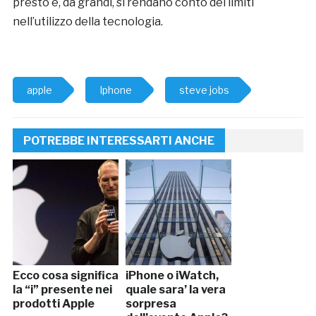
presto e, da grandi, si rendano conto dei limiti
nell’utilizzo della tecnologia.
apple
Iphone
steve jobs
POTREBBE INTERESSARTI ANCHE
Ecco cosa significa
iPhone o iWatch,
la “i” presente nei
quale sara’ la vera
prodotti Apple
sorpresa