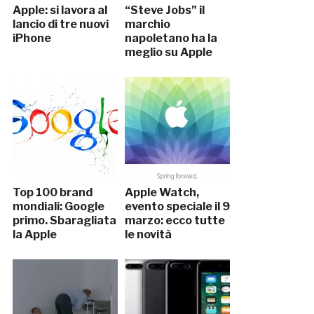
Apple: si lavora al
“Steve Jobs” il
lancio di tre nuovi
marchio
iPhone
napoletano ha la
meglio su Apple
Top 100 brand
Apple Watch,
mondiali: Google
evento speciale il 9
primo. Sbaragliata
marzo: ecco tutte
la Apple
le novità