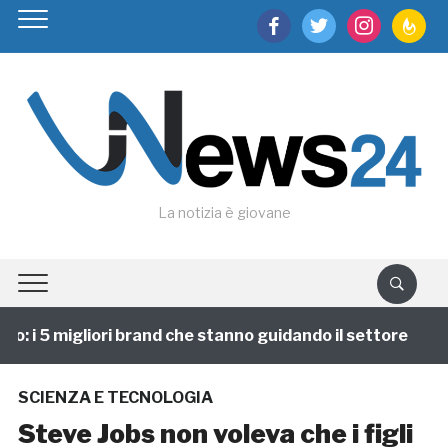
facebook
twitter
instagram
feedburn
La notizia è giovane
 i 5 migliori brand che stanno guidando il settore
1
SCIENZA E TECNOLOGIA
Steve Jobs non voleva che i figli