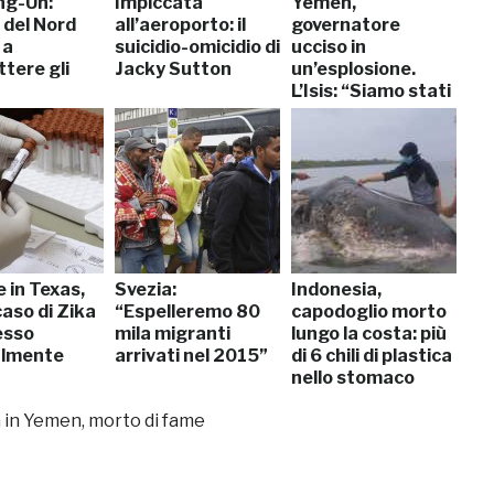
ng-Un:
Impiccata
Yemen,
 del Nord
all’aeroporto: il
governatore
 a
suicidio-omicidio di
ucciso in
tere gli
Jacky Sutton
un’esplosione.
L’Isis: “Siamo stati
noi”
 in Texas,
Svezia:
Indonesia,
aso di Zika
“Espelleremo 80
capodoglio morto
esso
mila migranti
lungo la costa: più
almente
arrivati nel 2015”
di 6 chili di plastica
nello stomaco
rra in Yemen, morto di fame