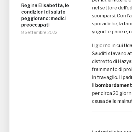
Regina Elisabetta, le
nel settore dell’ed
condizioni di salute
scomparsi. Con l’
peggiorano: medici
sporadiche, la fam
preoccupati
yogurt e pane e, ne
8 Settembre 2022
Il giorno in cui Uda
Sauditi stavano at
distretto di Hazya
frammento di proie
in travaglio. Il 
il
bombardament
per circa 20 giorn
causa della malnut