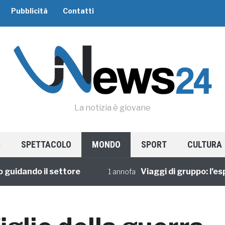
Pubblicità
Contatti
La notizia è giovane
SPETTACOLO
MONDO
SPORT
CULTURA
ando il settore
Viaggi di gruppo: l’esperie
1 annofa