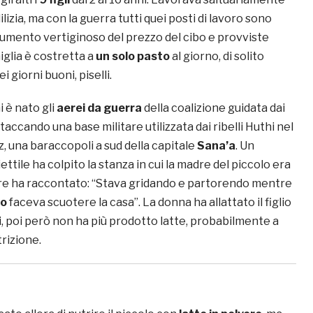
ilizia, ma con la guerra tutti quei posti di lavoro sono
aumento vertiginoso del prezzo del cibo e provviste
iglia è costretta a
un solo pasto
al giorno, di solito
i giorni buoni, piselli.
i è nato gli
aerei da guerra
della coalizione guidata dai
taccando una base militare utilizzata dai ribelli Huthi nel
z, una baraccopoli a sud della capitale
Sana’a
. Un
ttile ha colpito la stanza in cui la madre del piccolo era
padre ha raccontato: “Stava gridando e partorendo mentre
o
faceva scuotere la casa”. La donna ha allattato il figlio
i, poi però non ha più prodotto latte, probabilmente a
rizione.