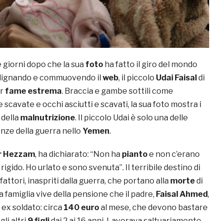
giorni dopo che la sua
foto
ha fatto il giro del mondo
dignando e commuovendo il
web
, il piccolo
Udai Faisal
di
er
fame estrema
. Braccia e gambe sottili come
 scavate e occhi asciutti e scavati, la sua foto mostra i
 della
malnutrizione
. Il piccolo Udai è solo una delle
ze della guerra nello
Yemen
.
ar Hezzam
, ha dichiarato: “Non ha
pianto
e non c’erano
rigido. Ho urlato e sono svenuta”. Il terribile destino di
fattori, inaspriti dalla guerra, che portano alla
morte
di
 famiglia vive della pensione che il padre,
Faisal Ahmed
,
i ex soldato: circa
140 euro
al mese, che devono bastare
gli altri
9 figli
dai 2 ai 16 anni. Lavorava saltuariamente