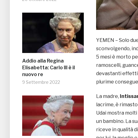
YEMEN – Solo due 
sconvolgendo, in
5 mesi è morto p
Addio alla Regina
ramoscelli, guance
Elisabetta: Carlo III è il
devastanti effetti
nuovo re
plurime conseguen
9 Settembre 2022
La madre,
Intiss
lacrime, è rimasto 
Udai mostra molti 
un bambino. La sua
riceve in qualità d
per lui, la moglie e 