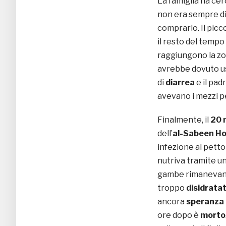
La famiglia ha cerc
non era sempre di
comprarlo. Il picc
il resto del tempo 
raggiungono la zo
avrebbe dovuto usa
di
diarrea
e il pad
avevano i mezzi p
Finalmente, il
20 
dell’
al-Sabeen Ho
infezione al petto 
nutriva tramite un
gambe rimanevano 
troppo
disidrata
ancora
speranza
ore dopo è
morto