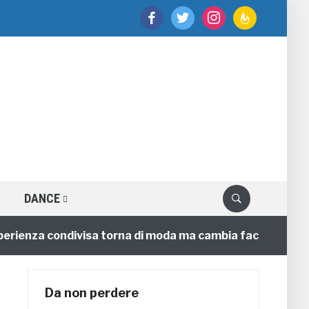
facebook
twitter
instagram
feedburner
DANCE
nza condivisa torna di moda ma cambia faccia
4 anni
Da non perdere