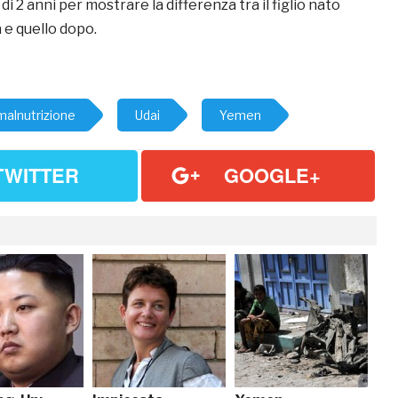
o di 2 anni per mostrare la differenza tra il figlio nato
 e quello dopo.
malnutrizione
Udai
Yemen
TWITTER
GOOGLE+