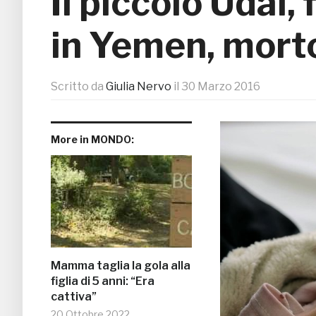
Il piccolo Udai, 
in Yemen, mort
Scritto da
Giulia Nervo
il
30 Marzo 2016
More in MONDO:
Mamma taglia la gola alla
figlia di 5 anni: “Era
cattiva”
20 Ottobre 2022