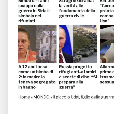
Bimbo di 4 anni
Stragi in Ucraina:
Kim Jo
scappa dalla
la verità alle
“Corea
guerra in Siria: il
fondamenta della
pronta
simbolo dei
guerra civile
combat
rifugiati
Usa”
A 12 anni pesa
Russia progetta
Allarme
come un bimbo di
rifugi anti-atomici
primo c
2: la madre lo
e scorte di cibo. “Si
trasm
teneva segregato
prepara alla
sessu
in bagno
guerra”
Home
»
MONDO
»
Il piccolo Udai, figlio della gue