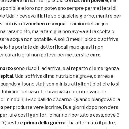
ato allora di nutrire il piccolo con
latte in polvere
, ma
sponibile e loro non potevano sempre permettersi di
olo Udai riceveva il latte solo qualche giorno, mentre per
si nutriva di
zucchero e acqua
. I camion dell’acqua
na raramente, ma la famiglia non aveva altra scelta o
re acqua non potabile. A soli 3 mesi il piccolo soffriva
re lo ha portato dai dottori locali ma o questi non
er curarlo o lui non poteva permettersi le
cure
.
marzo
sono riusciti ad arrivare al reparto di emergenza
spital
. Udai soffriva di malnutrizione grave, diarrea e
quando gli sono stati somministrati gli antibiotici e lo si
 tubicino nel naso. Le braccia si contorcevano, le
immobili, il viso pallido e scarno. Quando piangeva era
to
per produrre vere lacrime. Due giorni dopo non c’era
per lui e così i genitori lo hanno riportato a casa, dove 3
. “Questo è
prima della guerra
”, ha affermato il padre,