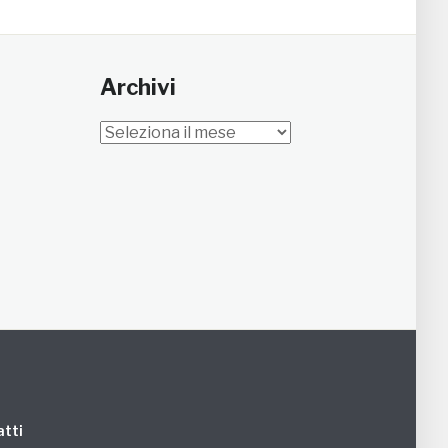
Archivi
Archivi
tti