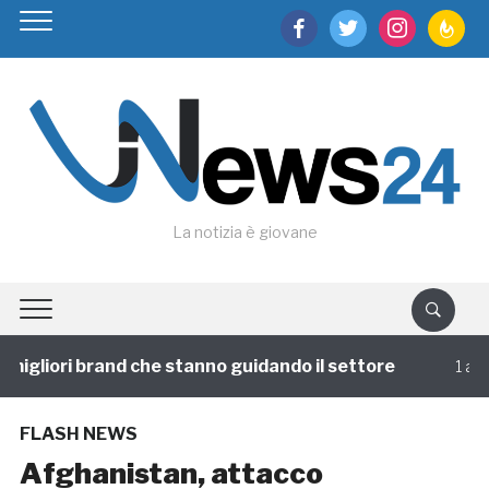
facebook
twitter
instagram
feedburn
La notizia è giovane
migliori brand che stanno guidando il settore
1 annof
FLASH NEWS
Afghanistan, attacco