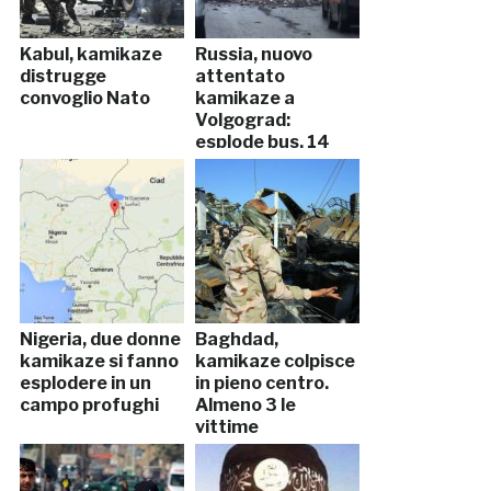
Kabul, kamikaze
Russia, nuovo
distrugge
attentato
convoglio Nato
kamikaze a
Volgograd:
esplode bus, 14
morti
Nigeria, due donne
Baghdad,
kamikaze si fanno
kamikaze colpisce
esplodere in un
in pieno centro.
campo profughi
Almeno 3 le
vittime