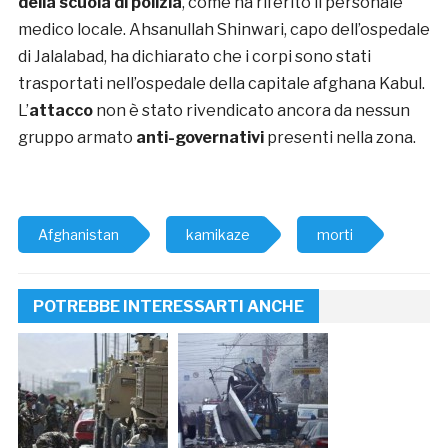
della scuola di polizia
, come ha riferito il personale
medico locale. Ahsanullah Shinwari, capo dell’ospedale
di Jalalabad, ha dichiarato che i corpi sono stati
trasportati nell’ospedale della capitale afghana Kabul.
L’
attacco
non è stato rivendicato ancora da nessun
gruppo armato
anti-governativi
presenti nella zona.
Afghanistan
kamikaze
morti
POTREBBE INTERESSARTI ANCHE