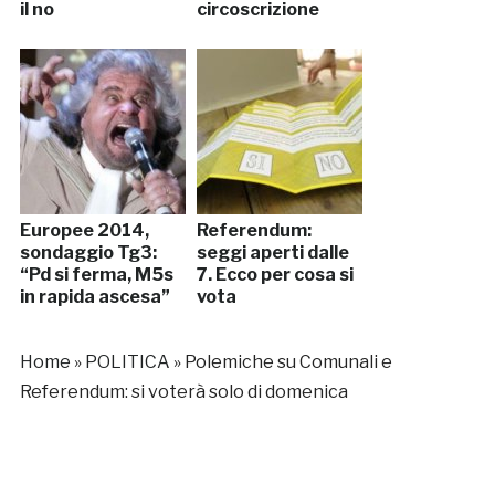
il no
circoscrizione
Europee 2014,
Referendum:
sondaggio Tg3:
seggi aperti dalle
“Pd si ferma, M5s
7. Ecco per cosa si
in rapida ascesa”
vota
Home
»
POLITICA
»
Polemiche su Comunali e
Referendum: si voterà solo di domenica