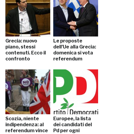
Grecia: nuovo
Le proposte
piano, stessi
dell’Ue alla Grecia:
contenuti. Ecco il
domenica si vota
confronto
referendum
Scozia, niente
Europee, la lista
indipendenza: al
dei candidati del
referendum vince
Pd per ogni