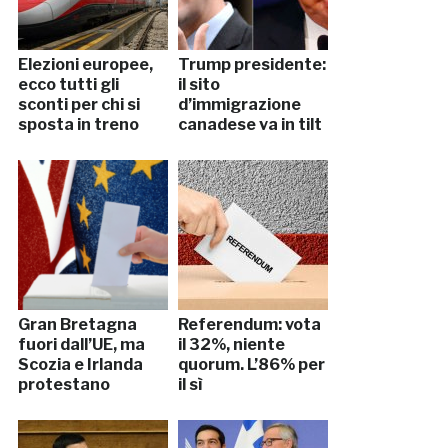
Elezioni europee,
Trump presidente:
ecco tutti gli
il sito
sconti per chi si
d’immigrazione
sposta in treno
canadese va in tilt
Gran Bretagna
Referendum: vota
fuori dall’UE, ma
il 32%, niente
Scozia e Irlanda
quorum. L’86% per
protestano
il sì