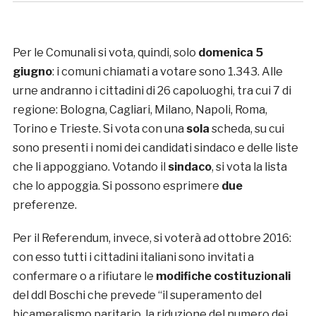
Per le Comunali si vota, quindi, solo
domenica 5
giugno
: i comuni chiamati a votare sono 1.343. Alle
urne andranno i cittadini di 26 capoluoghi, tra cui 7 di
regione: Bologna, Cagliari, Milano, Napoli, Roma,
Torino e Trieste. Si vota con una
sola
scheda, su cui
sono presenti i nomi dei candidati sindaco e delle liste
che li appoggiano. Votando il
sindaco
, si vota la lista
che lo appoggia. Si possono esprimere
due
preferenze.
Per il Referendum, invece, si voterà ad ottobre 2016:
con esso tutti i cittadini italiani sono invitati a
confermare o a rifiutare le
modifiche costituzionali
del ddl Boschi che prevede “il superamento del
bicameralismo paritario, la riduzione del numero dei