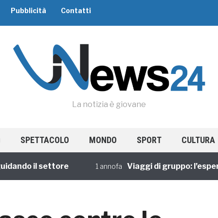
Pubblicità
Contatti
La notizia è giovane
SPETTACOLO
MONDO
SPORT
CULTURA
o il settore
Viaggi di gruppo: l’esperienz
1 annofa