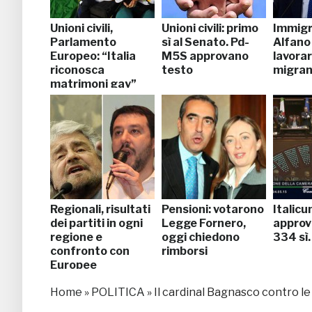
Unioni civili,
Unioni civili: primo
Immigr
Parlamento
sì al Senato. Pd-
Alfano 
Europeo: “Italia
M5S approvano
lavorar
riconosca
testo
migran
matrimoni gay”
Regionali, risultati
Pensioni: votarono
Italicu
dei partiti in ogni
Legge Fornero,
approv
regione e
oggi chiedono
334 sì.
confronto con
rimborsi
Europee
Home
»
POLITICA
»
Il cardinal Bagnasco contro le 