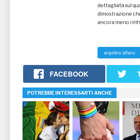
dettagliata sul qua
dimostrazione che
ancora meno rinfr
angelino alfano
FACEBOOK
POTREBBE INTERESSARTI ANCHE