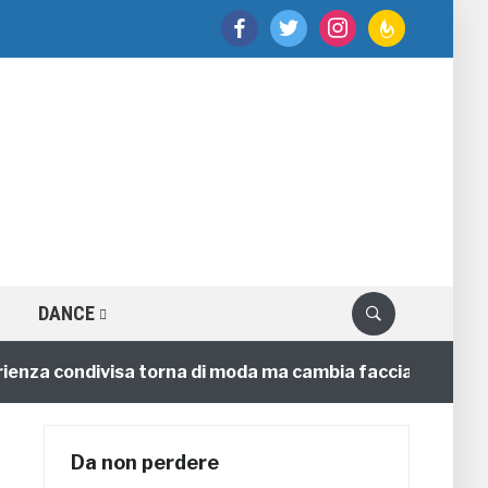
facebook
twitter
instagram
feedburner
DANCE
a condivisa torna di moda ma cambia faccia
4 annifa
Da non perdere