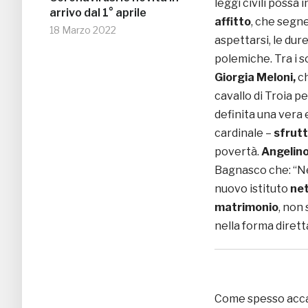
leggi civili possa 
arrivo dal 1° aprile
affitto
, che segne
18 Marzo 2022
aspettarsi, le dur
polemiche. Tra i s
Giorgia Meloni,
ch
cavallo di Troia per
definita una vera 
cardinale –
sfrutt
povertà.
Angelino
Bagnasco che: “Ne
nuovo istituto
net
matrimonio
, non
nella forma dirett
Come spesso accade