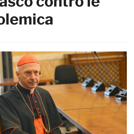
nasco contro le
 polemica