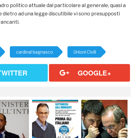
dro politico attuale dal particolare al generale, quasi a
 dietro ad una legge discutibile vi sono presupposti
ancanti.
cardinal bagnasco
Unioni Civili
TWITTER
GOOGLE+