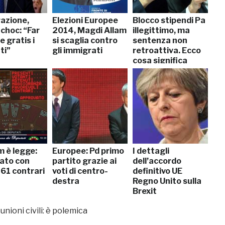
azione,
Elezioni Europee
Blocco stipendi Pa
choc: “Far
2014, Magdi Allam
illegittimo, ma
e gratis i
si scaglia contro
sentenza non
ti”
gli immigrati
retroattiva. Ecco
cosa significa
m è legge:
Europee: Pd primo
I dettagli
ato con
partito grazie ai
dell’accordo
 61 contrari
voti di centro-
definitivo UE
destra
Regno Unito sulla
Brexit
unioni civili: è polemica