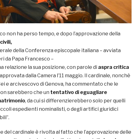
sco non ha perso tempo, e dopo l’approvazione della
civili,
erale della Conferenza episcopale italiana – avviata
ieri da Papa Francesco –
 relazione la sua posizione, con parole di
aspra critica
 approvata dalla Camera l’11 maggio. Il cardinale, nonchè
Cei e arcivescovo di Genova, ha commentato che le
o non sarebbero che un
tentativo di eguagliare
 matrimonio
, da cui si differenzierebbero solo per quelli
ccoli espedienti nominalisti, o degli artifici giuridici
ili”.
del cardinale è rivolta al fatto che l’approvazione delle