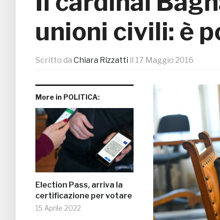
Il cardinal Bag
unioni civili: è
Scritto da
Chiara Rizzatti
il
17 Maggio 2016
More in POLITICA:
Election Pass, arriva la
certificazione per votare
15 Aprile 2022