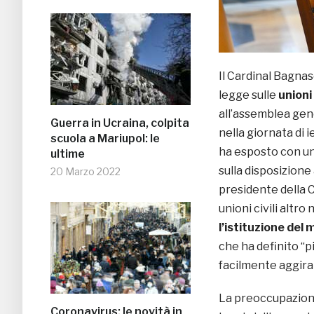
Il Cardinal Bagna
legge sulle
unioni 
all’assemblea gen
Guerra in Ucraina, colpita
nella giornata di 
scuola a Mariupol: le
ha esposto con una
ultime
sulla disposizione
20 Marzo 2022
presidente della 
unioni civili altr
l’istituzione del
che ha definito “pi
facilmente aggirab
La preoccupazione 
Coronavirus: le novità in