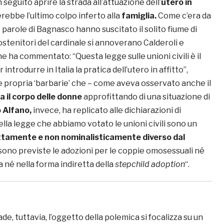
in seguito aprire la strada all’attuazione dell’
utero in
rebbe l’ultimo colpo inferto alla
famiglia.
Come c’era da
e parole di Bagnasco hanno suscitato il solito fiume di
ostenitori del cardinale si annoverano Calderoli e
e ha commentato: “Questa legge sulle unioni civili è il
 introdurre in Italia la pratica dell’utero in affitto”,
e propria ‘barbarie’ che – come aveva osservato anche il
a il corpo delle donne
approfittando di una situazione di
 Alfano,
invece, ha replicato alle dichiarazioni di
lla legge che abbiamo votato le unioni civili sono un
tamente e non nominalisticamente diverso dal
 sono previste le adozioni per le coppie omosessuali né
a né nella forma indiretta della
stepchild adoption
“.
, tuttavia, l’oggetto della polemica si focalizza su un