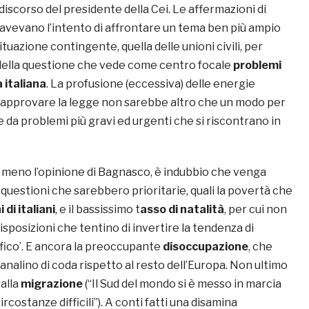
 discorso del presidente della Cei. Le affermazioni di
 avevano l’intento di affrontare un tema ben più ampio
tuazione contingente, quella delle unioni civili, per
 della questione che vede come centro focale
problemi
a italiana
. La profusione (eccessiva) delle energie
 approvare la legge non sarebbe altro che un modo per
e da problemi più gravi ed urgenti che si riscontrano in
o meno l’opinione di Bagnasco, è indubbio che venga
questioni che sarebbero prioritarie, quali la povertà che
 di italiani
, e il bassissimo t
asso di natalità
, per cui non
sposizioni che tentino di invertire la tendenza di
ico’. E ancora la preoccupante
disoccupazione
, che
 fanalino di coda rispetto al resto dell’Europa. Non ultimo
 alla
migrazione
(“Il Sud del mondo si è messo in marcia
circostanze difficili”). A conti fatti una disamina