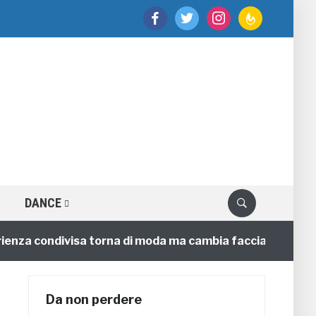
facebook
twitter
instagram
feedburner
DANCE
za condivisa torna di moda ma cambia faccia
4 annifa
Da non perdere