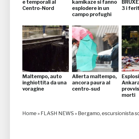
e temporali al
kamikaze si fanno
BRUXE
Centro-Nord
esplodere in un
3 i feri
campo profughi
Maltempo, auto
Allerta maltempo,
Esplosi
inghiottita da una
ancora paura al
Ankara,
voragine
centro-sud
provvis
morti
Home
»
FLASH NEWS
»
Bergamo, escursionista sc