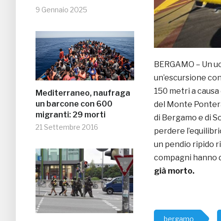
9 Gennaio 2025
BERGAMO – Un uom
un’escursione con 
150 metri a causa 
Mediterraneo, naufraga
un barcone con 600
del Monte Pontera
migranti: 29 morti
di Bergamo e di So
21 Settembre 2016
perdere l’equilibri
un pendio ripido r
compagni hanno dat
già morto.
bergamo