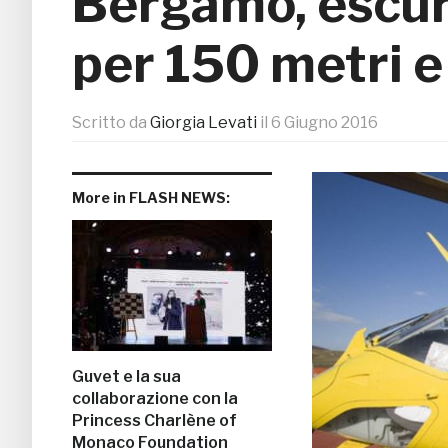
Bergamo, escurs
per 150 metri e
Scritto da
Giorgia Levati
il
6 Giugno 2016
More in FLASH NEWS:
Guvet e la sua
collaborazione con la
Princess Charlène of
Monaco Foundation