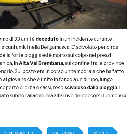
o di 33 anni è
deceduto
in un incidente durante
alcuni amici nella Bergamasca. E’ scivolato per circa
della forte pioggia ed è morto sul colpo nei pressi
nica, in
Alta Val Brembana
, sul confine tra le province
ndrio. Sul posto era in corso un temporale che ha fatto
o al giovane che è finito in fondo a un dirupo, lungo
icoperto di erba e sassi, reso
scivoloso dalla pioggia
. I
o subito l’allarme, ma all’arrivo dei soccorsi l’uomo
era
escursionismo
maltempo
vittime