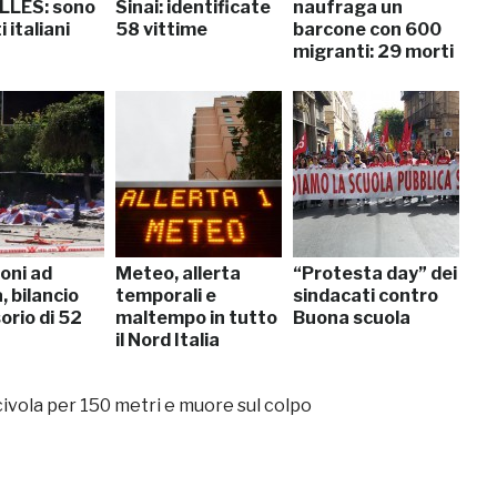
LLES: sono
Sinai: identificate
naufraga un
ti italiani
58 vittime
barcone con 600
migranti: 29 morti
oni ad
Meteo, allerta
“Protesta day” dei
 bilancio
temporali e
sindacati contro
orio di 52
maltempo in tutto
Buona scuola
il Nord Italia
ivola per 150 metri e muore sul colpo