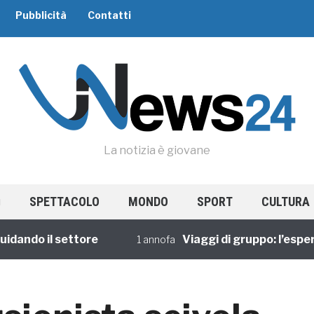
Pubblicità
Contatti
La notizia è giovane
SPETTACOLO
MONDO
SPORT
CULTURA
ndo il settore
Viaggi di gruppo: l’esperien
1 annofa