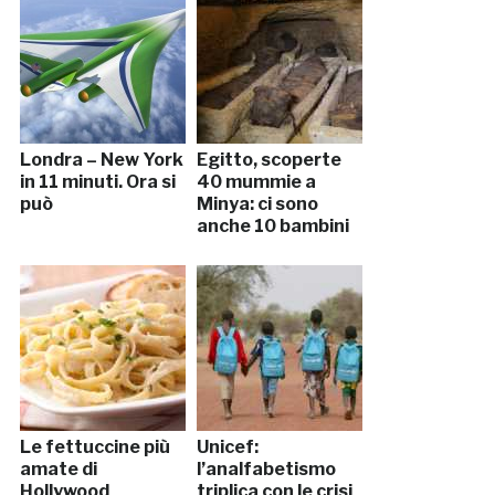
Londra – New York
Egitto, scoperte
in 11 minuti. Ora si
40 mummie a
può
Minya: ci sono
anche 10 bambini
Le fettuccine più
Unicef:
amate di
l’analfabetismo
Hollywood
triplica con le crisi