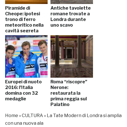
Piramide di
Antiche tavolette
Cheope: ipotesi
romane trovate a
trono di ferro
Londra durante
meteoritico nella
uno scavo
cavità segreta
Europei di nuoto
Roma “riscopre”
2016: l’Italia
Nerone:
domina con 32
restaurata la
medaglie
prima reggia sul
Palatino
Home
»
CULTURA
»
La Tate Modern di Londra si amplia
con una nuova ala