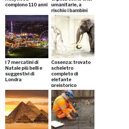
compiono 110 anni
umanitarie, a
rischio i bambini
I 7 mercatini di
Cosenza: trovato
Natale più belli e
scheletro
suggestivi di
completo di
Londra
elefante
preistorico